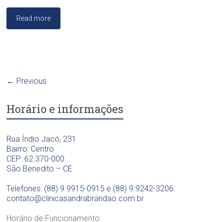
B
Read more
r
a
n
d
ã
o
← Previous
Horário e informações
Rua Índio Jacó, 231
Bairro: Centro
CEP: 62.370-000
São Benedito – CE
Telefones: (88) 9 9915-0915 e (88) 9 9242-3206
contato@clinicasandrabrandao.com.br
Horário de Funcionamento: