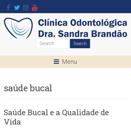
Skip
to
content
Clínica
Odontológica
Menu
Dra.
Sandra
saúde bucal
Brandão
O
seu
Saúde Bucal e a Qualidade de
Sorriso
Vida
é
a