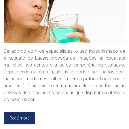
n
t
o
l
ó
g
i
c
a
De acordo com os especialistas, o uso indiscriminado de
D
enxaguatórios bucais provoca de irritações na boca até
r
manchas nos dentes e a perda temporária da gustação.
a
Dependendo da fórmula, alguns só podem ser usados com
.
S
indicação médica. Escolher um enxaguatório bucal não é
a
uma tarefa fácil, pois existem nas prateleiras das farmácias
n
dezenas de embalagens coloridas que disputam a atenção
d
do consumidor.
r
a
B
Read more
r
a