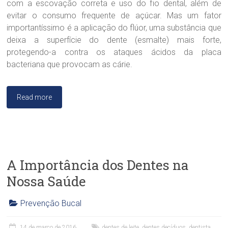
i
com a escovação correta e uso do fio dental, além de
c
evitar o consumo frequente de açúcar. Mas um fator
a
importantíssimo é a aplicação do flúor, uma substância que
D
deixa a superfície do dente (esmalte) mais forte,
r
a
protegendo-a contra os ataques ácidos da placa
.
bacteriana que provocam as cárie.
S
a
n
Read more
d
r
a
B
r
a
A Importância dos Dentes na
n
d
Nossa Saúde
ã
o
Prevenção Bucal
C
l
14 de março de 2016
dentes de leite
,
dentes decíduos
,
dentista
,