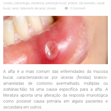
i
contato
,
odontologia
,
ortodontia
,
prevenção bucal
,
prótese
,
são benedito
,
saúde
c
bucal
,
serra
,
tratamento de canal
,
úlceras
0 Comment
a
O
d
o
n
t
o
l
ó
g
i
c
a
A afta é a mais comum das enfermidades da mucosa
D
bucal, caracterizando-se por úlceras (feridas) branco-
r
amareladas de contorno avermelhado, múltiplas ou
a
solitárias.Não há uma causa específica para a afta. A
.
S
literatura aponta uma alteração da resposta imunológica
a
como possível causa primária em alguns pacientes e
n
secundária em outros.
d