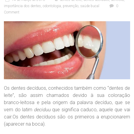
í
importância dos dentes
,
odontologia
,
prevenção
,
saúde bucal
0
n
Comment
i
c
a
O
d
o
n
t
o
l
ó
g
i
Os dentes decíduos, conhecidos também como “dentes de
c
leite”, são assim chamados devido à sua coloração
a
branco-leitosa e pela origem da palavra decíduo, que se
D
vem do latim
deciduu
que significa caduco, aquele que vai
r
cair.Os dentes decíduos são os primeiros a erupcionarem
a
.
(aparecer na boca).
S