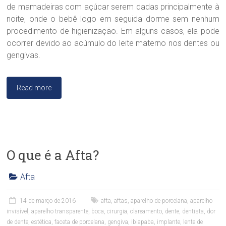
D
de mamadeiras com açúcar serem dadas principalmente à
r
noite, onde o bebê logo em seguida dorme sem nenhum
a
procedimento de higienização. Em alguns casos, ela pode
.
S
ocorrer devido ao acúmulo do leite materno nos dentes ou
a
gengivas.
n
d
r
Read more
a
B
r
a
n
d
O que é a Afta?
ã
o
Afta
C
l
14 de março de 2016
afta
,
aftas
,
aparelho de porcelana
,
aparelho
í
invisível
,
aparelho transparente
,
boca
,
cirurgia
,
clareamento
,
dente
,
dentista
,
dor
n
de dente
,
estética
,
faceta de porcelana
,
gengiva
,
ibiapaba
,
implante
,
lente de