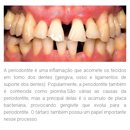
O
d
o
n
t
o
l
ó
g
i
c
a
A periodontite é uma inflamação que acomete os tecidos
D
em torno dos dentes (gengiva, osso e ligamentos de
r
suporte dos dentes). Popularmente, a periodontite também
a
é conhecida como piorréia.São várias as causas da
.
S
periodontite, mas a principal delas é o acúmulo de placa
a
bacteriana, provocando gengivite que evolui para a
n
periodontite. O tártaro também possui um papel importante
d
nesse processo.
r
a