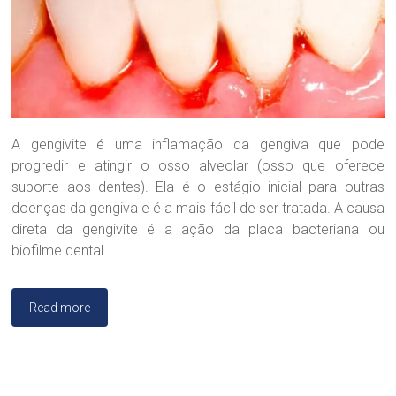
O
d
o
n
t
o
l
ó
g
A gengivite é uma inflamação da gengiva que pode
i
progredir e atingir o osso alveolar (osso que oferece
c
suporte aos dentes). Ela é o estágio inicial para outras
a
doenças da gengiva e é a mais fácil de ser tratada. A causa
D
direta da gengivite é a ação da placa bacteriana ou
r
a
biofilme dental.
.
S
a
Read more
n
d
r
a
B