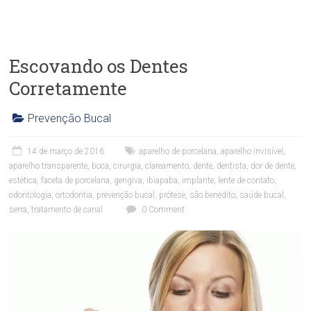
n
d
ã
o
Escovando os Dentes
Corretamente
Prevenção Bucal
C
l
14 de março de 2016
aparelho de porcelana
,
aparelho invisível
,
í
aparelho transparente
,
boca
,
cirurgia
,
clareamento
,
dente
,
dentista
,
dor de dente
,
n
estética
,
faceta de porcelana
,
gengiva
,
ibiapaba
,
implante
,
lente de contato
,
i
odontologia
,
ortodontia
,
prevenção bucal
,
prótese
,
são benedito
,
saúde bucal
,
c
serra
,
tratamento de canal
0 Comment
a
O
d
o
n
t
o