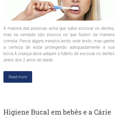
l
ó
g
i
c
a
A maioria das pessoas acha que sabe escovar os dentes,
D
mas na verdade são poucos os que fazem da maneira
r
correta. Perca alguns minutos lendo este texto, mas ganhe
a
a certeza de estar protegendo adequadamente a sua
.
S
boca.A criança deve adquirir o hábito de escovar os dentes
a
antes dos 2 anos de idade.
n
d
r
Read more
a
B
r
a
n
d
Higiene Bucal em bebês e a Cárie
ã
o