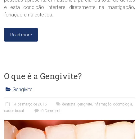
a
.
e esta condição interfere diretamente na mastigação,
S
fonação e na estética.
a
n
d
Read more
r
a
B
r
a
n
O que é a Gengivite?
d
ã
o
Gengivite
C
l
14 de março de 2016
dentista
,
gengivite
,
inflamação
,
odontologia
,
í
saúde bucal
0 Comment
n
i
c
a