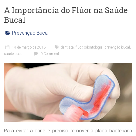
r
A Importância do Flúor na Saúde
a
n
Bucal
d
ã
Prevenção Bucal
o
C
l
14 de março de 2016
dentista
,
flúor
,
odontologia
,
prevenção bucal
,
í
saúde bucal
0 Comment
n
i
c
a
O
d
o
n
t
o
l
ó
g
Para evitar a cárie é preciso remover a placa bacteriana