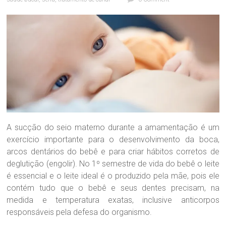
a
O
d
o
n
t
o
l
ó
g
i
c
a
A sucção do seio materno durante a amamentação é um
D
exercício importante para o desenvolvimento da boca,
r
arcos dentários do bebê e para criar hábitos corretos de
a
deglutição (engolir). No 1º semestre de vida do bebê o leite
.
S
é essencial e o leite ideal é o produzido pela mãe, pois ele
a
contém tudo que o bebê e seus dentes precisam, na
n
medida e temperatura exatas, inclusive anticorpos
d
responsáveis pela defesa do organismo.
r
a