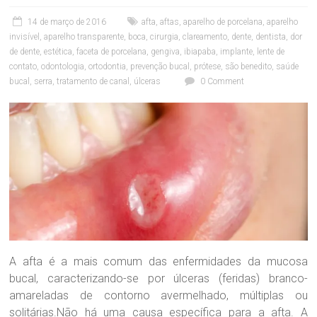
C
l
14 de março de 2016
afta
,
aftas
,
aparelho de porcelana
,
aparelho
í
invisível
,
aparelho transparente
,
boca
,
cirurgia
,
clareamento
,
dente
,
dentista
,
dor
n
de dente
,
estética
,
faceta de porcelana
,
gengiva
,
ibiapaba
,
implante
,
lente de
i
contato
,
odontologia
,
ortodontia
,
prevenção bucal
,
prótese
,
são benedito
,
saúde
c
bucal
,
serra
,
tratamento de canal
,
úlceras
0 Comment
a
O
d
o
n
t
o
l
ó
g
i
c
a
A afta é a mais comum das enfermidades da mucosa
D
bucal, caracterizando-se por úlceras (feridas) branco-
r
amareladas de contorno avermelhado, múltiplas ou
a
solitárias.Não há uma causa específica para a afta. A
.