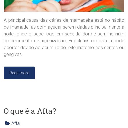
g
i
c
a
A principal causa das cáries de mamadeira está no hábito
D
de mamadeiras com açúcar serem dadas principalmente à
r
noite, onde o bebê logo em seguida dorme sem nenhum
a
procedimento de higienização. Em alguns casos, ela pode
.
S
ocorrer devido ao acúmulo do leite materno nos dentes ou
a
gengivas.
n
d
r
Read more
a
B
r
a
n
d
O que é a Afta?
ã
o
Afta