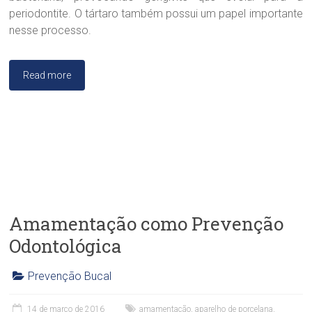
n
periodontite. O tártaro também possui um papel importante
d
nesse processo.
r
a
B
Read more
r
a
n
d
ã
o
Amamentação como Prevenção
Odontológica
Prevenção Bucal
C
l
14 de março de 2016
amamentação
,
aparelho de porcelana
,