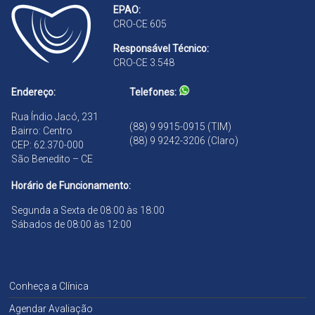
EPAO:
r
CRO-CE 605
a
n
Responsável Técnico:
d
CRO-CE 3.548
ã
o
Endereço:
Telefones:
Rua Índio Jacó, 231
(88) 9 9915-0915 (TIM)
Bairro: Centro
(88) 9 9242-3206 (Claro)
CEP: 62.370-000
São Benedito – CE
Horário de Funcionamento:
Segunda a Sexta de 08:00 às 18:00
Sábados de 08:00 às 12:00
Conheça a Clínica
Agendar Avaliação