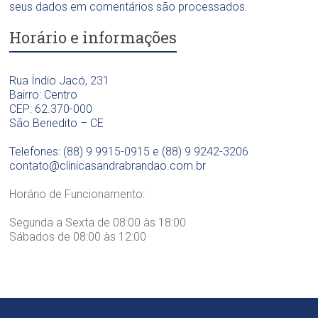
O
seus dados em comentários são processados
.
d
o
Horário e informações
n
t
o
Rua Índio Jacó, 231
l
Bairro: Centro
ó
CEP: 62.370-000
g
São Benedito – CE
i
c
Telefones: (88) 9 9915-0915 e (88) 9 9242-3206
a
contato@clinicasandrabrandao.com.br
D
r
Horário de Funcionamento:
a
.
Segunda a Sexta de 08:00 às 18:00
S
Sábados de 08:00 às 12:00
a
n
d
r
a
B