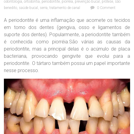
odontologia
,
ortodontia
,
periodontite
,
piorréia
,
prevenção bucal
,
prótese
,
são
c
nossa
benedito
,
saúde bucal
,
serra
,
tratamento de canal
0 Comment
a
maior
O
Paixão!
A periodontite é uma inflamação que acomete os tecidos
d
em torno dos dentes (gengiva, osso e ligamentos de
o
n
suporte dos dentes). Popularmente, a periodontite também
t
é conhecida como piorréia.São várias as causas da
o
periodontite, mas a principal delas é o acúmulo de placa
l
bacteriana, provocando gengivite que evolui para a
ó
periodontite. O tártaro também possui um papel importante
g
i
nesse processo.
c
a
D
r
a
.
S
a
n
d