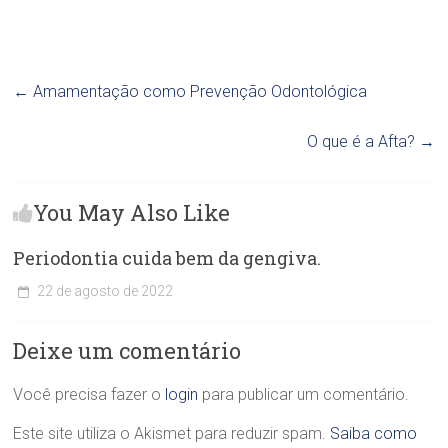
←
Amamentação como Prevenção Odontológica
O que é a Afta?
→
You May Also Like
Periodontia cuida bem da gengiva.
22 de agosto de 2022
C
l
Deixe um comentário
í
n
i
Você precisa fazer o
login
para publicar um comentário.
c
a
Este site utiliza o Akismet para reduzir spam.
Saiba como