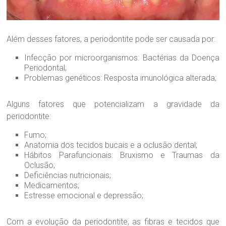
r
a
B
r
Além desses fatores, a periodontite pode ser causada por:
a
n
Infecção por microorganismos: Bactérias da Doença
d
Periodontal;
ã
Problemas genéticos: Resposta imunológica alterada;
o
Alguns fatores que potencializam a gravidade da
periodontite:
Fumo;
Anatomia dos tecidos bucais e a oclusão dental;
Hábitos Parafuncionais: Bruxismo e Traumas da
Oclusão;
Deficiências nutricionais;
Medicamentos;
Estresse emocional e depressão;
Com a evolução da periodontite, as fibras e tecidos que