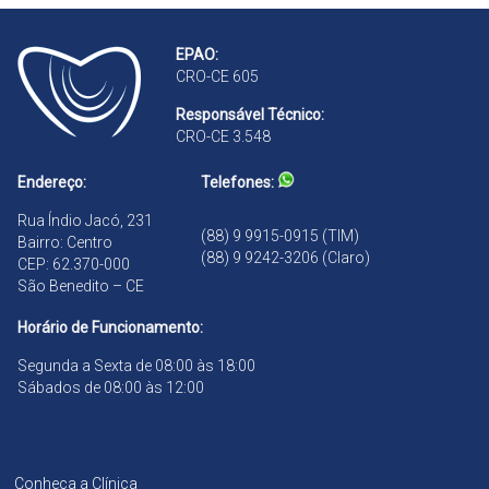
o
a
n
B
d
EPAO:
r
ã
CRO-CE 605
a
o
n
Responsável Técnico:
d
CRO-CE 3.548
ã
o
Endereço:
Telefones:
Rua Índio Jacó, 231
(88) 9 9915-0915 (TIM)
Bairro: Centro
(88) 9 9242-3206 (Claro)
CEP: 62.370-000
São Benedito – CE
Horário de Funcionamento:
Segunda a Sexta de 08:00 às 18:00
Sábados de 08:00 às 12:00
Conheça a Clínica