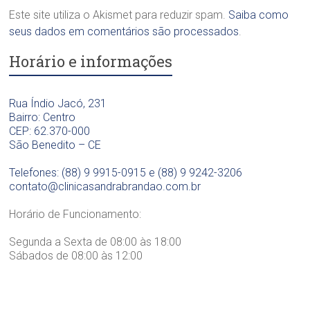
o
l
a
Este site utiliza o Akismet para reduzir spam.
Saiba como
n
ó
O
t
seus dados em comentários são processados
.
g
d
o
i
o
Horário e informações
l
c
n
ó
a
t
g
D
o
i
Rua Índio Jacó, 231
r
l
c
Bairro: Centro
a
ó
a
CEP: 62.370-000
.
g
D
São Benedito – CE
S
i
r
a
c
a
Telefones: (88) 9 9915-0915 e (88) 9 9242-3206
n
a
.
contato@clinicasandrabrandao.com.br
d
D
S
r
r
a
Horário de Funcionamento:
a
a
n
B
.
d
Segunda a Sexta de 08:00 às 18:00
r
S
r
Sábados de 08:00 às 12:00
a
a
a
n
n
B
d
d
r
ã
r
a