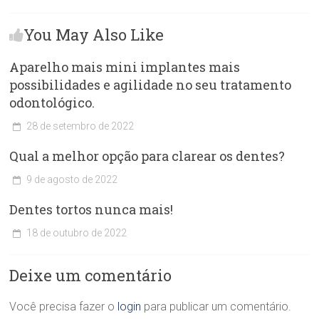
You May Also Like
Aparelho mais mini implantes mais
possibilidades e agilidade no seu tratamento
odontológico.
28 de setembro de 2022
C
Qual a melhor opção para clarear os dentes?
l
í
9 de agosto de 2022
n
C
i
Dentes tortos nunca mais!
l
c
í
a
18 de outubro de 2022
n
O
C
i
d
l
c
o
Deixe um comentário
í
a
n
n
O
t
i
Você precisa fazer o
login
para publicar um comentário.
d
o
c