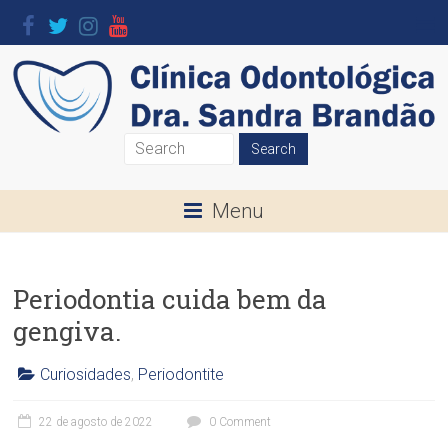
Skip
to
content
Clínica
Odontológica
Menu
Dra.
Sandra
Periodontia cuida bem da
Brandão
gengiva.
O
seu
Curiosidades
,
Periodontite
Sorriso
C
l
é
22 de agosto de 2022
0 Comment
í
a