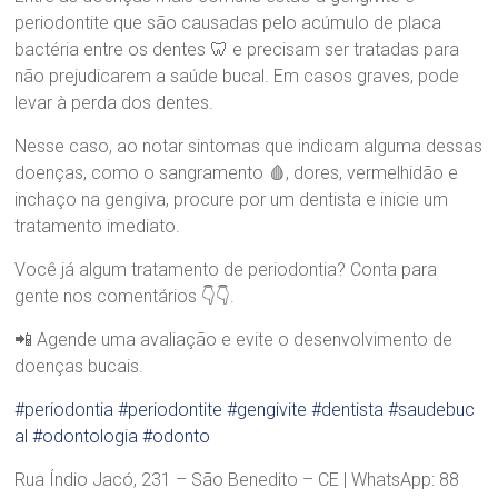
d
periodontite que são causadas pelo acúmulo de placa
r
bactéria entre os dentes 🦷 e precisam ser tratadas para
a
não prejudicarem a saúde bucal. Em casos graves, pode
B
levar à perda dos dentes.
r
a
Nesse caso, ao notar sintomas que indicam alguma dessas
n
doenças, como o sangramento 🩸, dores, vermelhidão e
d
ã
inchaço na gengiva, procure por um dentista e inicie um
o
tratamento imediato.
Você já algum tratamento de periodontia? Conta para
gente nos comentários 👇👇.
📲 Agende uma avaliação e evite o desenvolvimento de
doenças bucais.
#periodontia
#periodontite
#gengivite
#dentista
#saudebuc
al
#odontologia
#odonto
Rua Índio Jacó, 231 – São Benedito – CE | WhatsApp: 88