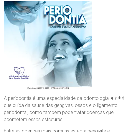
n
nossa
i
maior
c
Paixão!
a
O
d
o
n
t
o
l
ó
g
i
c
a
D
A periodontia é uma especialidade da odontologia 👩⚕️👨⚕️
r
que cuida da saúde das gengivas, ossos e o ligamento
a
periodontal, como também pode tratar doenças que
.
acometem essas estruturas.
S
a
Entre as doenças mais comuns estão a gengivite e
n