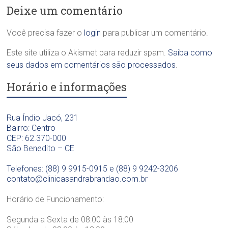
a
l
n
Deixe um comentário
O
í
t
d
n
o
o
i
Você precisa fazer o
login
para publicar um comentário.
l
n
c
ó
t
a
Este site utiliza o Akismet para reduzir spam.
Saiba como
g
o
O
i
seus dados em comentários são processados
.
l
d
c
ó
o
Horário e informações
a
g
n
D
i
t
r
c
o
a
Rua Índio Jacó, 231
a
l
.
Bairro: Centro
D
ó
S
CEP: 62.370-000
r
g
a
São Benedito – CE
a
i
n
.
c
d
Telefones: (88) 9 9915-0915 e (88) 9 9242-3206
S
a
r
contato@clinicasandrabrandao.com.br
a
D
a
n
r
B
Horário de Funcionamento:
d
a
r
r
.
a
Segunda a Sexta de 08:00 às 18:00
a
S
n