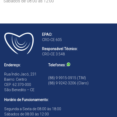
Sábados de 08:00 às 12:00
B
a
d
r
n
ã
a
d
o
n
r
d
a
ã
B
EPAO:
o
r
CRO-CE 605
a
n
Responsável Técnico:
d
CRO-CE 3.548
ã
o
Endereço:
Telefones:
Rua Índio Jacó, 231
(88) 9 9915-0915 (TIM)
Bairro: Centro
(88) 9 9242-3206 (Claro)
CEP: 62.370-000
São Benedito – CE
Horário de Funcionamento:
Segunda a Sexta de 08:00 às 18:00
Sábados de 08:00 às 12:00