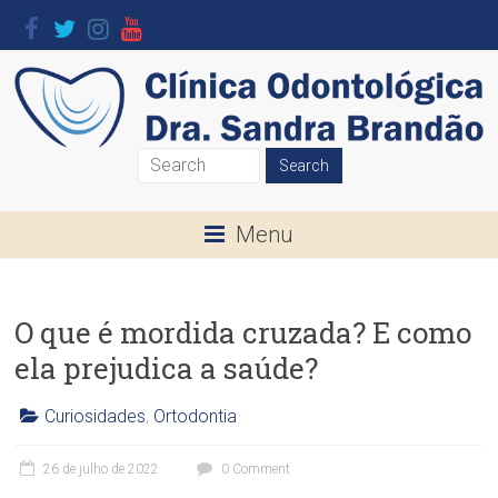
Skip
to
content
Clínica
Odontológica
Menu
Dra.
Sandra
O que é mordida cruzada? E como
Brandão
ela prejudica a saúde?
O
seu
Curiosidades
,
Ortodontia
Sorriso
C
l
é
26 de julho de 2022
0 Comment
í
a