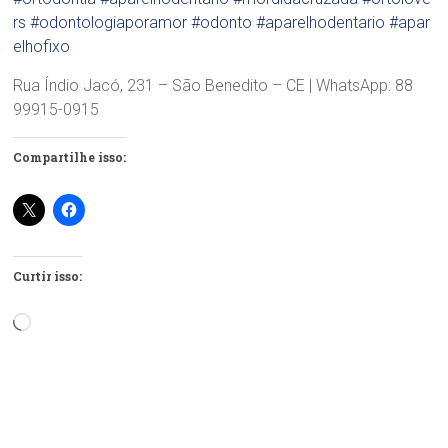
rs
#odontologiaporamor
#odonto
#aparelhodentario
#apar
elhofixo
Rua Índio Jacó, 231 – São Benedito – CE | WhatsApp: 88
99915-0915
Compartilhe isso:
Curtir isso:
Carregando...