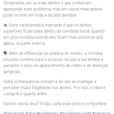
Geralmente, um ou mais dentes é que costumam
d
apresentar esse problema, mas em casos mais graves
r
a
pode ocorrer em toda a arcada dentária.
B
r
👄 Outra característica marcante é que os dentes
a
superiores ficam para dentro da cavidade bucal, quando
n
em uma mordida normal eles ficam mais próximos aos
d
lábios, na parte externa.
ã
o
🗣 Além de influenciar na estética do sorriso, a mordida
cruzada contribui para o acúmulo de placa bacteriana e
aumenta o risco do aparecimento de cáries e de doenças
gengivais.
Outra consequência comum é ter dor ao mastigar e
perceber maior fragilidade nos dentes. Por isso, o ideal é
corrigi-la o quanto antes.
Gostou dessa dica? Então, curta esse post e compartilhe!
#ortodontia
#aparelhodentario
#mordidacruzada
#ortolove