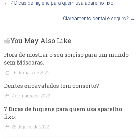
←
7 Dicas de higiene para quem usa aparelho fixo.
Clareamento dental é seguro?
→
You May Also Like
Hora de mostrar o seu sorriso para um mundo
sem Máscaras.
16 de maio de 2022
C
Dentes encavalados tem conserto?
l
í
7 de março de 2022
n
C
i
7 Dicas de higiene para quem usa aparelho
l
c
í
fixo.
a
n
O
i
25 de julho de 2022
d
c
C
o