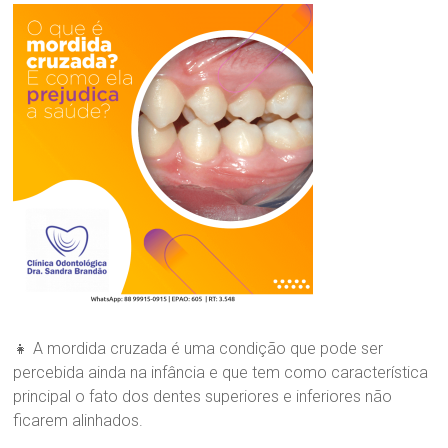
n
nossa
i
maior
c
Paixão!
a
O
d
o
n
t
o
l
ó
g
i
c
a
D
r
👧 A mordida cruzada é uma condição que pode ser
a
percebida ainda na infância e que tem como característica
.
principal o fato dos dentes superiores e inferiores não
S
ficarem alinhados.
a
n