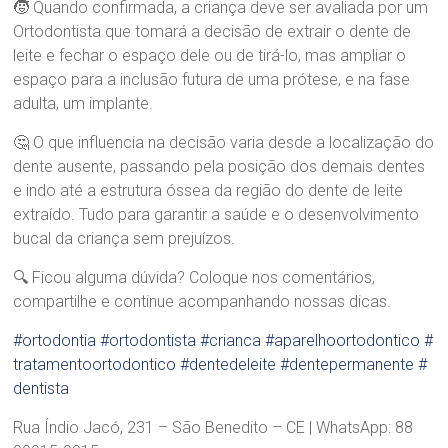
r
🧒 Quando confirmada, a criança deve ser avaliada por um
a
Ortodontista que tomará a decisão de extrair o dente de
n
leite e fechar o espaço dele ou de tirá-lo, mas ampliar o
d
espaço para a inclusão futura de uma prótese, e na fase
ã
adulta, um implante.
o
🤔 O que influencia na decisão varia desde a localização do
dente ausente, passando pela posição dos demais dentes
e indo até a estrutura óssea da região do dente de leite
extraído. Tudo para garantir a saúde e o desenvolvimento
bucal da criança sem prejuízos.
🔍 Ficou alguma dúvida? Coloque nos comentários,
compartilhe e continue acompanhando nossas dicas.
#ortodontia
#ortodontista
#crianca
#aparelhoortodontico
#
tratamentoortodontico
#dentedeleite
#dentepermanente
#
dentista
Rua Índio Jacó, 231 – São Benedito – CE | WhatsApp: 88