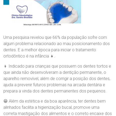
l
ó
g
i
c
a
D
r
Uma pesquisa revelou que 66% da população sofre com
a
algum problema relacionado ao mau posicionamento dos
.
dentes. E a melhor época para iniciar o tratamento
S
ortodôntico é na infância 👧.
a
n
👦 Indicado para crianças que possuem os dentes tortos e
d
que ainda não desenvolveram a dentição permanente, o
r
a
aparelho removível, além de corrigir a posição dos dentes,
B
ajuda a prevenir futuros problemas na arcada dentária e
r
prepara a vinda dos dentes permanentes dos pequenos.
a
n
😁 Além da estética e da boa aparência, ter dentes bem
d
alinhados facilita a higienização bucal, promove uma
ã
correta mastigação dos alimentos e o correto encaixe dos
o