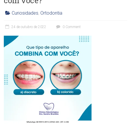
com você?
Curiosidades
,
Ortodontia
C
l
24 de outubro de 2022
0 Comment
í
n
i
c
a
O
d
o
n
t
o
l
ó
g
i
c
a
D