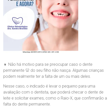
d
o
n
t
o
l
ó
g
i
c
a
D
r
👧 Não há motivo para se preocupar caso o dente
a
permanente 🦷 do seu filho não nasça. Algumas crianças
.
podem realmente ter a falta de um ou mais deles.
S
a
Nesse caso, o indicado é levar o pequeno para uma
n
avaliação com o dentista, que poderá checar o dente de
d
leite e solicitar exames, como o Raio-X, que confirmarão a
r
a
falta do dente permanente.
B