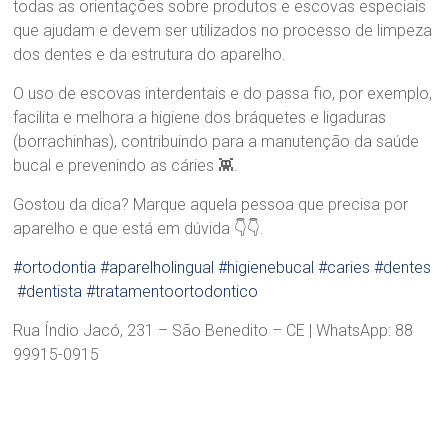
a
todas as orientações sobre produtos e escovas especiais
n
que ajudam e devem ser utilizados no processo de limpeza
d
dos dentes e da estrutura do aparelho.
ã
o
O uso de escovas interdentais e do passa fio, por exemplo,
facilita e melhora a higiene dos bráquetes e ligaduras
(borrachinhas), contribuindo para a manutenção da saúde
bucal e prevenindo as cáries 👾.
Gostou da dica? Marque aquela pessoa que precisa por
aparelho e que está em dúvida 👇👇.
#ortodontia
#aparelholingual
#higienebucal
#caries
#dentes
#dentista
#tratamentoortodontico
Rua Índio Jacó, 231 – São Benedito – CE | WhatsApp: 88
99915-0915