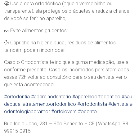
😬 Use a cera ortodôntica (aquela vermelhinha ou
transparente), ela protege os bráquetes e reduz a chance
de você se ferir no aparelho;
🍬 Evite alimentos grudentos;
💦 Capriche na higiene bucal, resíduos de alimentos
também podem incomodar.
Caso o Ortodontista te indique alguma medicação, use-a
conforme prescrito. Caso os incômodos persistam após
essas 72h volte ao consultório para o seu dentista ver o
que está acontecendo.
#ortodontia
#aparelhodentario
#aparelhoortodontico
#sau
debucal
#tratamentoortodontico
#ortodontista
#dentista
#
odontologiaporamor
#ortolovers
#odonto
Rua Índio Jacó, 231 – São Benedito – CE | WhatsApp: 88
99915-0915