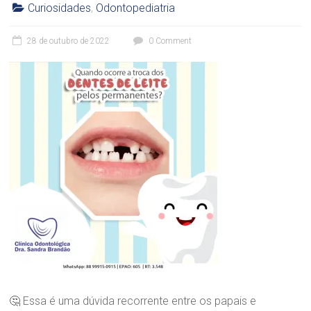
Curiosidades
,
Odontopediatria
nossa
C
maior
l
28 de outubro de 2022
0 Comment
Paixão!
í
n
i
c
a
O
d
o
n
t
o
l
ó
g
i
c
a
D
r
🤔 Essa é uma dúvida recorrente entre os papais e