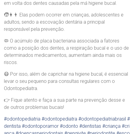
.
em volta dos dentes causadas pela má higiene bucal.
S
a
🧒👩👨‍ Elas podem ocorrer em crianças, adolescentes e
n
adultos, sendo a escovação dentária a principal
d
responsável pela prevenção.
r
a
🦠 O acúmulo de placa bacteriana associada a fatores
B
r
como a posição dos dentes, a respiração bucal e o uso de
a
determinados medicamentos, aumentam ainda mais os
n
riscos.
d
ã
😷 Por isso, além de caprichar na higiene bucal, é essencial
o
levar o seu pequeno para consultas regulares com o
Odontopediatra.
👉 Fique atento e faça a sua parte na prevenção desse e
de outros problemas bucais!
#odontopediatria
#odontopediatra
#odontopediatriabrasil
#
dentista
#odontoporamor
#odonto
#dentistas
#criança
#cri
anca
#doencasperiodontais
#gengivite
#periodontite
#esco