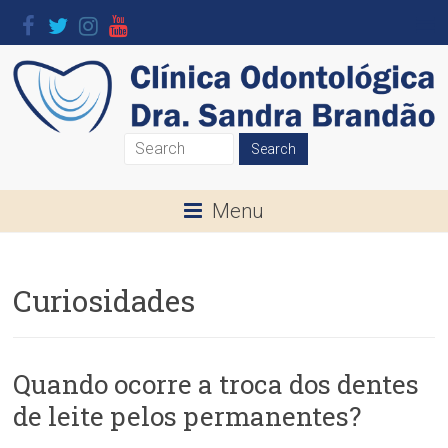
Skip
to
content
Clínica
Odontológica
Menu
Dra.
Sandra
Curiosidades
Brandão
O
seu
Quando ocorre a troca dos dentes
Sorriso
de leite pelos permanentes?
é
a