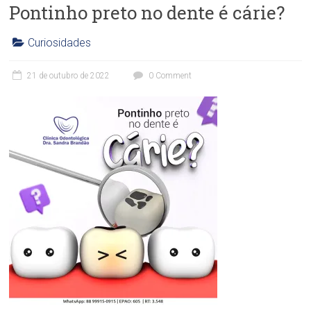
Pontinho preto no dente é cárie?
Curiosidades
C
l
21 de outubro de 2022
0 Comment
í
n
i
c
a
O
d
o
n
t
o
l
ó
g
i
c
a