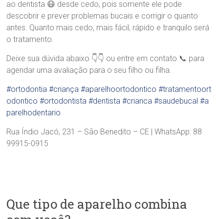
ao dentista 😷 desde cedo, pois somente ele pode
descobrir e prever problemas bucais e corrigir o quanto
antes. Quanto mais cedo, mais fácil, rápido e tranquilo será
o tratamento.
Deixe sua dúvida abaixo 👇👇 ou entre em contato 📞 para
agendar uma avaliação para o seu filho ou filha.
#ortodontia
#criança
#aparelhoortodontico
#tratamentoort
odontico
#ortodontista
#dentista
#crianca
#saudebucal
#a
parelhodentario
Rua Índio Jacó, 231 – São Benedito – CE | WhatsApp: 88
99915-0915
Que tipo de aparelho combina