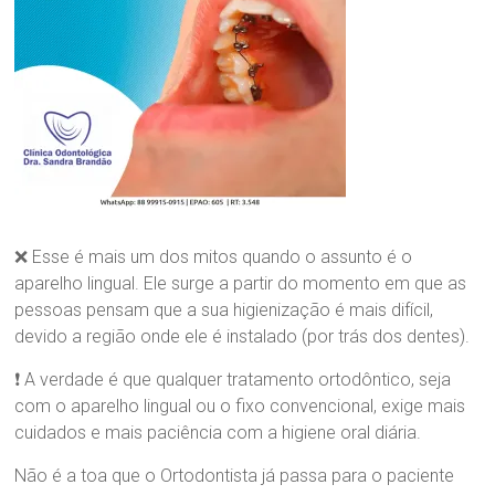
o
n
t
o
l
ó
g
i
c
a
D
r
❌ Esse é mais um dos mitos quando o assunto é o
a
aparelho lingual. Ele surge a partir do momento em que as
.
pessoas pensam que a sua higienização é mais difícil,
S
devido a região onde ele é instalado (por trás dos dentes).
a
n
❗ A verdade é que qualquer tratamento ortodôntico, seja
d
com o aparelho lingual ou o fixo convencional, exige mais
r
a
cuidados e mais paciência com a higiene oral diária.
B
r
Não é a toa que o Ortodontista já passa para o paciente