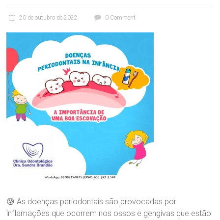
C
l
20 de outubro de 2022
0 Comment
í
n
i
c
a
O
d
o
n
t
o
l
ó
g
i
c
a
D
r
😰 As doenças periodontais são provocadas por
a
inflamações que ocorrem nos ossos e gengivas que estão