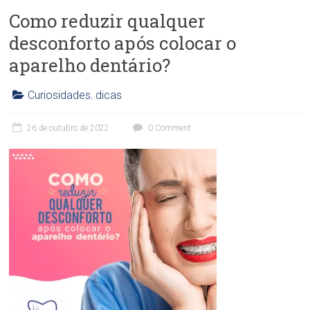
Como reduzir qualquer
desconforto após colocar o
aparelho dentário?
Curiosidades
,
dicas
C
l
26 de outubro de 2022
0 Comment
í
n
i
c
a
O
d
o
n
t
o
l
ó