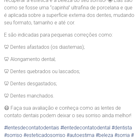
recuperar a estética e a beleza do seu sorriso! 🤩 Elas são
.
como se fosse uma “capinha” ultrafina de porcelana e que
S
é aplicada sobre a superfície externa dos dentes, mudando
a
seu formato, tamanho e até cor.
n
d
E são indicadas para pequenas correções como:
r
a
🦷 Dentes afastados (os diastemas);
B
r
🦷 Alongamento dental;
a
n
🦷 Dentes quebrados ou lascados;
d
ã
🦷 Dentes desgastados;
o
🦷 Dentes manchados.
😷 Faça sua avaliação e conheça como as lentes de
contato dentais podem deixar o seu sorriso ainda melhor!
#lentesdecontatodentais
#lentedecontatodental
#dentista
#sorriso
#esteticadosorriso
#autoestima
#beleza
#sorria
#