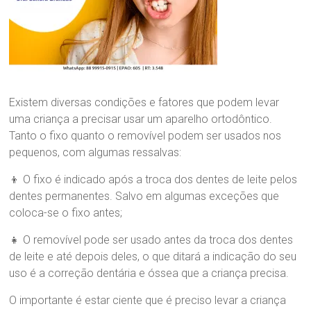
l
ó
g
i
c
a
D
r
Existem diversas condições e fatores que podem levar
a
uma criança a precisar usar um aparelho ortodôntico.
.
Tanto o fixo quanto o removível podem ser usados nos
S
pequenos, com algumas ressalvas:
a
n
👦 O fixo é indicado após a troca dos dentes de leite pelos
d
dentes permanentes. Salvo em algumas exceções que
r
a
coloca-se o fixo antes;
B
r
👧 O removível pode ser usado antes da troca dos dentes
a
de leite e até depois deles, o que ditará a indicação do seu
n
uso é a correção dentária e óssea que a criança precisa.
d
ã
O importante é estar ciente que é preciso levar a criança
o