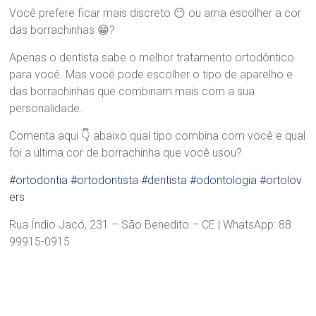
r
Você prefere ficar mais discreto 😶 ou ama escolher a cor
a
das borrachinhas 😁?
.
S
Apenas o dentista sabe o melhor tratamento ortodôntico
a
para você. Mas você pode escolher o tipo de aparelho e
n
das borrachinhas que combinam mais com a sua
d
personalidade.
r
a
Comenta aqui 👇 abaixo qual tipo combina com você e qual
B
r
foi a última cor de borrachinha que você usou?
a
#ortodontia
#ortodontista
#dentista
#odontologia
#ortolov
n
d
ers
ã
o
Rua Índio Jacó, 231 – São Benedito – CE | WhatsApp: 88
99915-0915