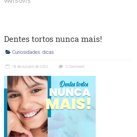
99915-0915
Dentes tortos nunca mais!
Curiosidades
,
dicas
C
l
18 de outubro de 2022
0 Comment
í
n
i
c
a
O
d
o
n
t
o