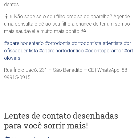
dentes.
🤷♀ Não sabe se o seu filho precisa de aparelho? Agende
uma consulta e dê ao seu filho a chance de ter um sorriso
mais saudável e muito mais bonito 🤩.
#aparelhodentario
#ortodontia
#ortodontista
#dentista
#pr
ofissaodentista
#aparelhortodontico
#odontoporamor
#ort
olovers
Rua Índio Jacó, 231 – São Benedito – CE | WhatsApp: 88
99915-0915
Lentes de contato desenhadas
para você sorrir mais!