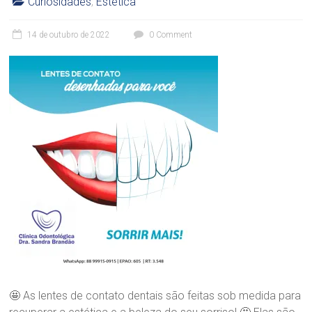
Curiosidades
,
Estética
C
l
14 de outubro de 2022
0 Comment
í
n
i
c
a
O
d
o
n
t
o
l
ó
g
i
c
a
D
r
🤩 As lentes de contato dentais são feitas sob medida para
a