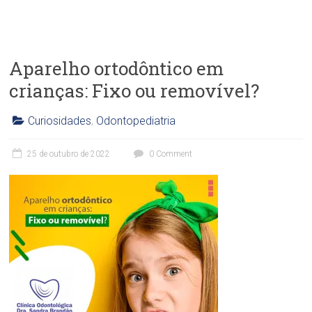
Aparelho ortodôntico em
crianças: Fixo ou removível?
Curiosidades
,
Odontopediatria
C
l
25 de outubro de 2022
0 Comment
í
n
i
c
a
O
d
o
n
t
o