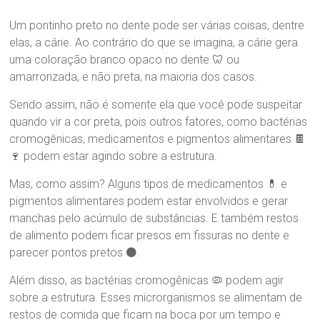
D
r
Um pontinho preto no dente pode ser várias coisas, dentre
a
elas, a cárie. Ao contrário do que se imagina, a cárie gera
.
uma coloração branco opaco no dente 🦷 ou
S
amarronzada, e não preta, na maioria dos casos.
a
n
Sendo assim, não é somente ela que você pode suspeitar
d
quando vir a cor preta, pois outros fatores, como bactérias
r
a
cromogênicas, medicamentos e pigmentos alimentares 🍫
B
🍷 podem estar agindo sobre a estrutura.
r
a
Mas, como assim? Alguns tipos de medicamentos 💊 e
n
pigmentos alimentares podem estar envolvidos e gerar
d
manchas pelo acúmulo de substâncias. E também restos
ã
de alimento podem ficar presos em fissuras no dente e
o
parecer pontos pretos ⚫.
Além disso, as bactérias cromogênicas 🦠 podem agir
sobre a estrutura. Esses microrganismos se alimentam de
restos de comida que ficam na boca por um tempo e