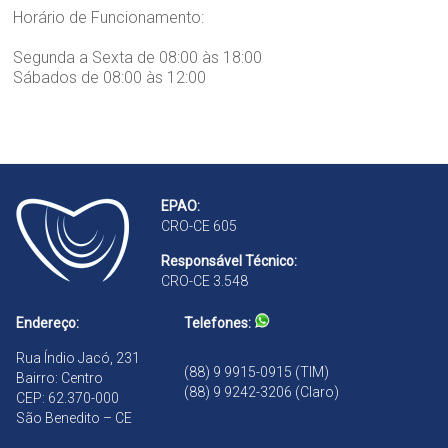
Horário de Funcionamento:
Segunda a Sexta de 08:00 às 18:00
Sábados de 08:00 às 12:00
EPAO:
CRO-CE 605
Responsável Técnico:
CRO-CE 3.548
Endereço:
Telefones:
Rua Índio Jacó, 231
(88) 9 9915-0915 (TIM)
Bairro: Centro
(88) 9 9242-3206 (Claro)
CEP: 62.370-000
São Benedito – CE