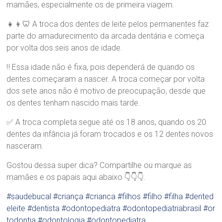
a
mamães, especialmente os de primeira viagem.
.
S
👧👦🦷 A troca dos dentes de leite pelos permanentes faz
a
parte do amadurecimento da arcada dentária e começa
n
por volta dos seis anos de idade.
d
r
‼ Essa idade não é fixa, pois dependerá de quando os
a
dentes começaram a nascer. A troca começar por volta
B
r
dos sete anos não é motivo de preocupação, desde que
a
os dentes tenham nascido mais tarde.
n
d
✅ A troca completa segue até os 18 anos, quando os 20
ã
dentes da infância já foram trocados e os 12 dentes novos
o
nasceram.
Gostou dessa super dica? Compartilhe ou marque as
mamães e os papais aqui abaixo 👇👇👇.
#saudebucal
#criança
#crianca
#filhos
#filho
#filha
#dented
eleite
#dentista
#odontopediatra
#odontopediatriabrasil
#or
todontia
#odontologia
#odontopediatra