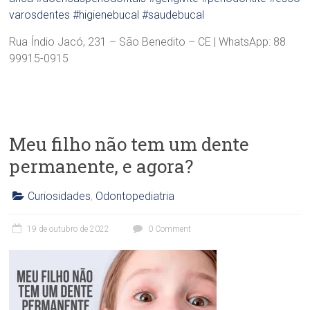
varosdentes
#higienebucal
#saudebucal
Rua Índio Jacó, 231 – São Benedito – CE | WhatsApp: 88
99915-0915
Meu filho não tem um dente
permanente, e agora?
Curiosidades
,
Odontopediatria
C
l
19 de outubro de 2022
0 Comment
í
n
i
c
a
O