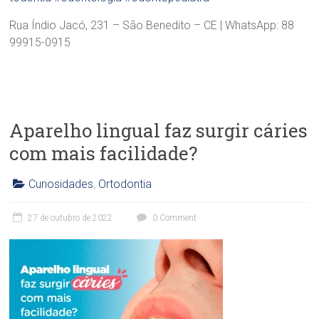
Rua Índio Jacó, 231 – São Benedito – CE | WhatsApp: 88
99915-0915
Aparelho lingual faz surgir cáries
com mais facilidade?
Curiosidades
,
Ortodontia
C
l
27 de outubro de 2022
0 Comment
í
n
i
c
a
O
d