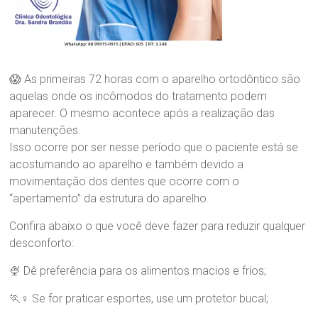
g
i
c
a
D
r
😱 As primeiras 72 horas com o aparelho ortodôntico são
a
aquelas onde os incômodos do tratamento podem
.
aparecer. O mesmo acontece após a realização das
S
manutenções.
a
Isso ocorre por ser nesse período que o paciente está se
n
d
acostumando ao aparelho e também devido a
r
movimentação dos dentes que ocorre com o
a
“apertamento” da estrutura do aparelho.
B
r
Confira abaixo o que você deve fazer para reduzir qualquer
a
desconforto:
n
d
🍨 Dê preferência para os alimentos macios e frios;
ã
o
🏃♀ Se for praticar esportes, use um protetor bucal;