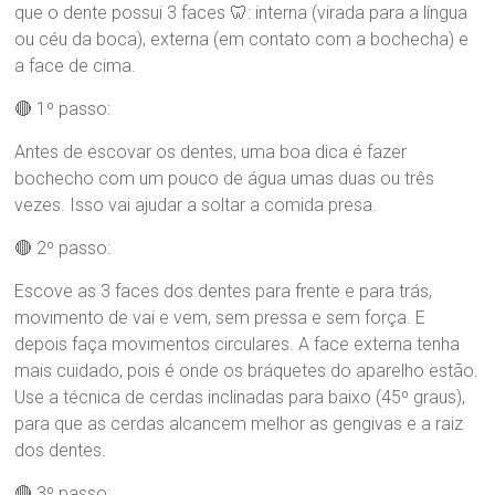
que o dente possui 3 faces 🦷: interna (virada para a língua
d
ou céu da boca), externa (em contato com a bochecha) e
r
a
a face de cima.
B
r
🔴 1º passo:
a
Antes de escovar os dentes, uma boa dica é fazer
n
d
bochecho com um pouco de água umas duas ou três
ã
vezes. Isso vai ajudar a soltar a comida presa.
o
🔴 2º passo:
Escove as 3 faces dos dentes para frente e para trás,
movimento de vai e vem, sem pressa e sem força. E
depois faça movimentos circulares. A face externa tenha
mais cuidado, pois é onde os bráquetes do aparelho estão.
Use a técnica de cerdas inclinadas para baixo (45º graus),
para que as cerdas alcancem melhor as gengivas e a raiz
dos dentes.
🔴 3º passo: