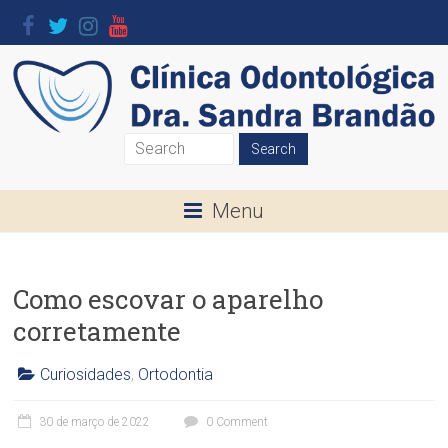
Skip
to
content
Clínica
Odontológica
Menu
Dra.
Sandra
Como escovar o aparelho
Brandão
corretamente
O
seu
Curiosidades
,
Ortodontia
Sorriso
C
l
é
30 de março de 2022
0 Comment
í
a