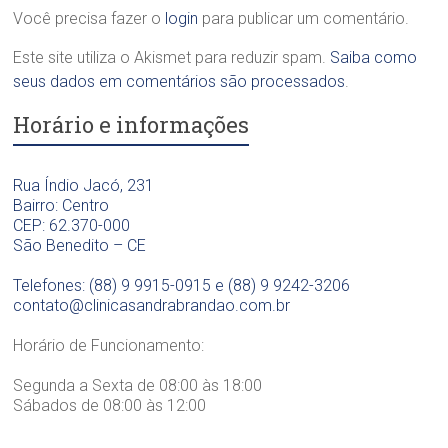
i
Você precisa fazer o
login
para publicar um comentário.
l
d
c
ó
o
a
Este site utiliza o Akismet para reduzir spam.
Saiba como
g
n
O
i
t
seus dados em comentários são processados
.
d
c
o
o
Horário e informações
a
l
n
D
ó
t
r
g
o
a
i
Rua Índio Jacó, 231
l
.
c
Bairro: Centro
ó
S
a
CEP: 62.370-000
g
a
D
São Benedito – CE
i
n
r
c
d
a
Telefones: (88) 9 9915-0915 e (88) 9 9242-3206
a
r
.
contato@clinicasandrabrandao.com.br
D
a
S
r
B
a
Horário de Funcionamento:
a
r
n
.
a
d
Segunda a Sexta de 08:00 às 18:00
S
n
r
Sábados de 08:00 às 12:00
a
d
a
n
ã
B