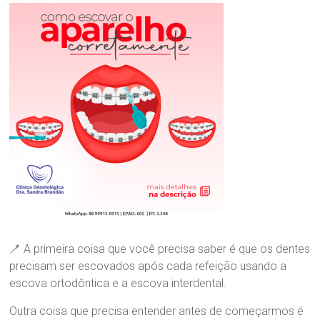
n
nossa
i
maior
c
Paixão!
a
O
d
o
n
t
o
l
ó
g
i
c
a
D
r
🪥 A primeira coisa que você precisa saber é que os dentes
a
precisam ser escovados após cada refeição usando a
.
escova ortodôntica e a escova interdental.
S
a
Outra coisa que precisa entender antes de começarmos é
n