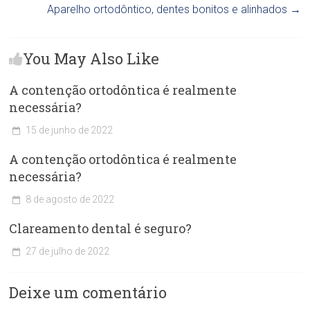
Aparelho ortodôntico, dentes bonitos e alinhados
→
You May Also Like
A contenção ortodôntica é realmente
necessária?
15 de junho de 2022
C
A contenção ortodôntica é realmente
l
í
necessária?
n
i
8 de agosto de 2022
c
C
Clareamento dental é seguro?
a
l
O
í
27 de julho de 2022
d
n
C
o
i
l
n
c
Deixe um comentário
í
t
a
n
o
O