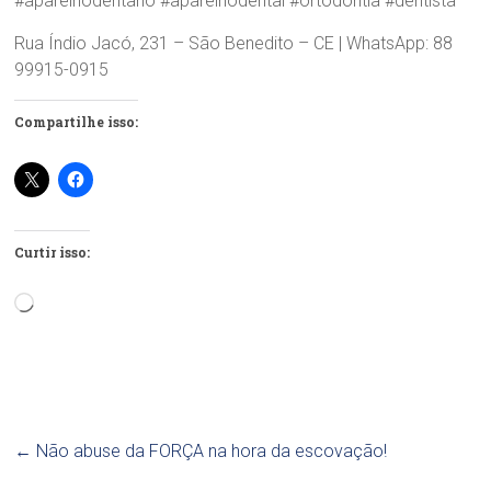
#aparelhodentario #aparelhodental #ortodontia #dentista
Rua Índio Jacó, 231 – São Benedito – CE | WhatsApp: 88
99915-0915
Compartilhe isso:
Curtir isso:
Carregando...
←
Não abuse da FORÇA na hora da escovação!