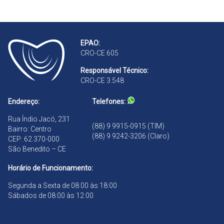
d
o
r
r
a
a
n
B
d
EPAO:
r
ã
CRO-CE 605
a
o
n
Responsável Técnico:
d
CRO-CE 3.548
ã
o
Endereço:
Telefones:
Rua Índio Jacó, 231
(88) 9 9915-0915 (TIM)
Bairro: Centro
(88) 9 9242-3206 (Claro)
CEP: 62.370-000
São Benedito – CE
Horário de Funcionamento:
Segunda a Sexta de 08:00 às 18:00
Sábados de 08:00 às 12:00