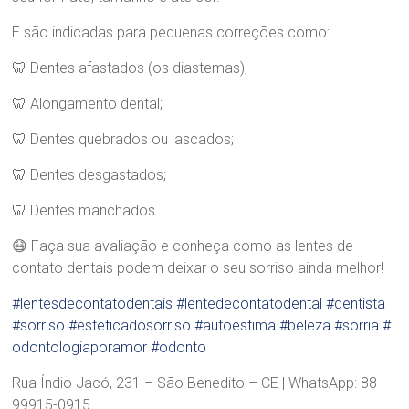
d
E são indicadas para pequenas correções como:
r
a
🦷 Dentes afastados (os diastemas);
B
r
🦷 Alongamento dental;
a
n
🦷 Dentes quebrados ou lascados;
d
ã
🦷 Dentes desgastados;
o
🦷 Dentes manchados.
😷 Faça sua avaliação e conheça como as lentes de
contato dentais podem deixar o seu sorriso ainda melhor!
#lentesdecontatodentais
#lentedecontatodental
#dentista
#sorriso
#esteticadosorriso
#autoestima
#beleza
#sorria
#
odontologiaporamor
#odonto
Rua Índio Jacó, 231 – São Benedito – CE | WhatsApp: 88
99915-0915