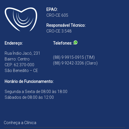
B
d
EPAO:
r
ã
CRO-CE 605
a
o
n
Responsável Técnico:
d
CRO-CE 3.548
ã
o
Endereço:
Telefones:
Rua Índio Jacó, 231
(88) 9 9915-0915 (TIM)
Bairro: Centro
(88) 9 9242-3206 (Claro)
CEP: 62.370-000
São Benedito – CE
Horário de Funcionamento:
Segunda a Sexta de 08:00 às 18:00
Sábados de 08:00 às 12:00
Conheça a Clínica