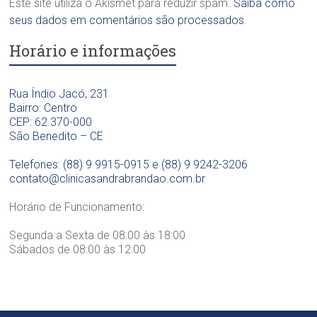
a
Este site utiliza o Akismet para reduzir spam.
Saiba como
n
ó
O
t
seus dados em comentários são processados
.
g
d
o
i
o
Horário e informações
l
c
n
ó
a
t
g
D
o
i
Rua Índio Jacó, 231
r
l
c
Bairro: Centro
a
ó
a
CEP: 62.370-000
.
g
D
São Benedito – CE
S
i
r
a
c
a
Telefones: (88) 9 9915-0915 e (88) 9 9242-3206
n
a
.
contato@clinicasandrabrandao.com.br
d
D
S
r
r
a
Horário de Funcionamento:
a
a
n
B
.
d
Segunda a Sexta de 08:00 às 18:00
r
S
r
Sábados de 08:00 às 12:00
a
a
a
n
n
B
d
d
r
ã
r
a
o
a
n