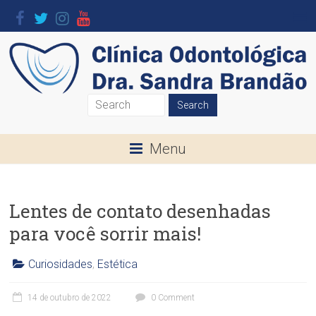
Skip
to
content
Clínica
Odontológica
Menu
Dra.
Sandra
Lentes de contato desenhadas
Brandão
para você sorrir mais!
O
seu
Curiosidades
,
Estética
Sorriso
C
l
é
14 de outubro de 2022
0 Comment
í
a