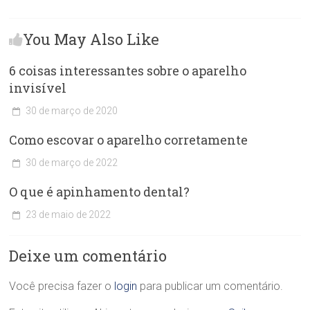
You May Also Like
6 coisas interessantes sobre o aparelho
invisível
30 de março de 2020
C
Como escovar o aparelho corretamente
l
í
30 de março de 2022
n
C
i
O que é apinhamento dental?
l
c
í
a
23 de maio de 2022
n
O
C
i
d
l
c
o
Deixe um comentário
í
a
n
n
O
t
i
Você precisa fazer o
login
para publicar um comentário.
d
o
c
o
l