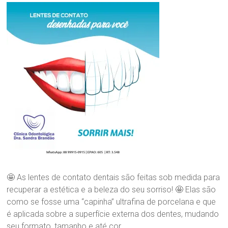
n
nossa
i
maior
c
Paixão!
a
O
d
o
n
t
o
l
ó
g
i
c
a
D
r
🤩 As lentes de contato dentais são feitas sob medida para
a
recuperar a estética e a beleza do seu sorriso! 🤩 Elas são
.
como se fosse uma “capinha” ultrafina de porcelana e que
S
é aplicada sobre a superfície externa dos dentes, mudando
a
seu formato, tamanho e até cor.
n