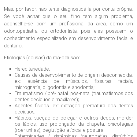
r
a
Mas, por favor, não tente diagnosticá-la por conta própria.
B
Se você achar que o seu filho tem algum problema,
r
aconselhe-se com um profissional da área, como um
a
odontopediatra ou ortodontista, pois eles possuem o
n
conhecimento especializado em desenvolvimento facial e
d
ã
dentário.
o
Etiologias (causas) da má-oclusão:
Hereditariedade;
Causas de desenvolvimento de origem desconhecida.
ex: ausência de músculos, fissuras faciais,
micrognatia, oligodontia e anodontia;
Traumatismo / pré- natal pós-natal (traumatismos dos
dentes decíduos e maxilares);
Agentes físicos. ex: extração prematura dos dentes
decíduos;
Hábitos: sucção do polegar e outros dedos; morder
os lábios; uso prolongado da chupeta; onicofagias
(roer unhas); deglutição atípica; e postura.
Enfermidades / sistêmicas (neuropatias, distúrbios