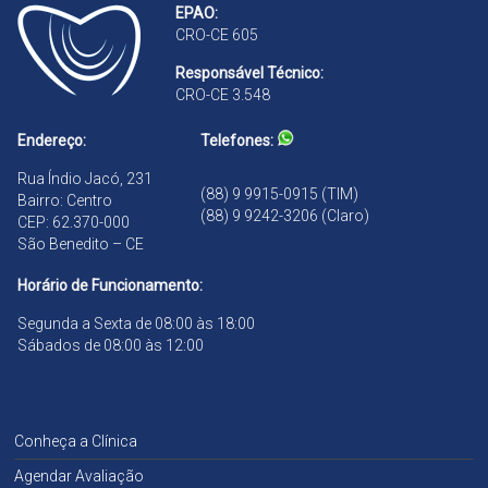
EPAO:
r
ã
CRO-CE 605
a
o
n
Responsável Técnico:
d
CRO-CE 3.548
ã
o
Endereço:
Telefones:
Rua Índio Jacó, 231
(88) 9 9915-0915 (TIM)
Bairro: Centro
(88) 9 9242-3206 (Claro)
CEP: 62.370-000
São Benedito – CE
Horário de Funcionamento:
Segunda a Sexta de 08:00 às 18:00
Sábados de 08:00 às 12:00
Conheça a Clínica
Agendar Avaliação