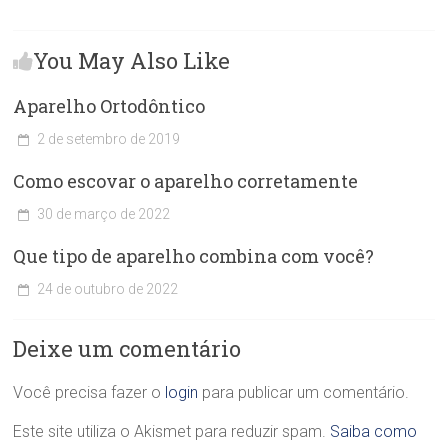
You May Also Like
Aparelho Ortodôntico
2 de setembro de 2019
C
Como escovar o aparelho corretamente
l
í
30 de março de 2022
n
C
i
Que tipo de aparelho combina com você?
l
c
í
a
24 de outubro de 2022
n
O
C
i
d
l
c
o
Deixe um comentário
í
a
n
n
O
t
i
Você precisa fazer o
login
para publicar um comentário.
d
o
c
o
l
a
Este site utiliza o Akismet para reduzir spam.
Saiba como
n
ó