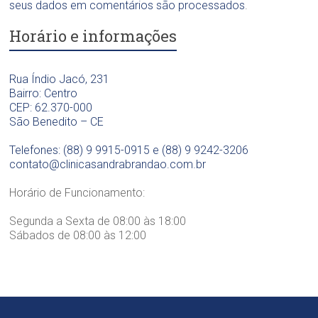
O
t
seus dados em comentários são processados
.
g
d
o
i
o
Horário e informações
l
c
n
ó
a
t
g
D
o
i
Rua Índio Jacó, 231
r
l
c
Bairro: Centro
a
ó
a
CEP: 62.370-000
.
g
D
São Benedito – CE
S
i
r
a
c
a
Telefones: (88) 9 9915-0915 e (88) 9 9242-3206
n
a
.
contato@clinicasandrabrandao.com.br
d
D
S
r
r
a
Horário de Funcionamento:
a
a
n
B
.
d
Segunda a Sexta de 08:00 às 18:00
r
S
r
Sábados de 08:00 às 12:00
a
a
a
n
n
B
d
d
r
ã
r
a
o
a
n
B
d