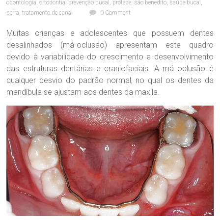
odontologia
,
ortodontia
,
prevenção bucal
,
prótese
,
são benedito
,
saúde bucal
,
c
nossa
serra
,
tratamento de canal
0 Comment
a
maior
O
Paixão!
Muitas crianças e adolescentes que possuem dentes
d
desalinhados (má-oclusão) apresentam este quadro
o
n
devido à variabilidade do crescimento e desenvolvimento
t
das estruturas dentárias e craniofaciais. A má oclusão é
o
qualquer desvio do padrão normal, no qual os dentes da
l
mandíbula se ajustam aos dentes da maxila.
ó
g
i
c
a
D
r
a
.
S
a
n
d