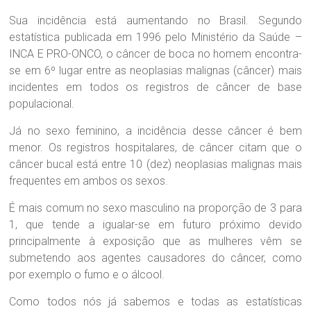
r
a
Sua incidência está aumentando no Brasil. Segundo
B
estatística publicada em 1996 pelo Ministério da Saúde –
r
INCA E PRO-ONCO, o câncer de boca no homem encontra-
a
se em 6º lugar entre as neoplasias malignas (câncer) mais
n
incidentes em todos os registros de câncer de base
d
ã
populacional.
o
Já no sexo feminino, a incidência desse câncer é bem
menor. Os registros hospitalares, de câncer citam que o
câncer bucal está entre 10 (dez) neoplasias malignas mais
frequentes em ambos os sexos.
É mais comum no sexo masculino na proporção de 3 para
1, que tende a igualar-se em futuro próximo devido
principalmente à exposição que as mulheres vêm se
submetendo aos agentes causadores do câncer, como
por exemplo o fumo e o álcool.
Como todos nós já sabemos e todas as estatísticas