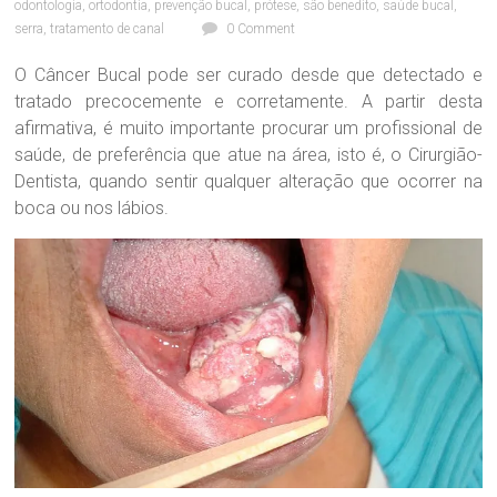
odontologia
,
ortodontia
,
prevenção bucal
,
prótese
,
são benedito
,
saúde bucal
,
c
nossa
serra
,
tratamento de canal
0 Comment
a
maior
O
Paixão!
O Câncer Bucal pode ser curado desde que detectado e
d
tratado precocemente e corretamente. A partir desta
o
n
afirmativa, é muito importante procurar um profissional de
t
saúde, de preferência que atue na área, isto é, o Cirurgião-
o
Dentista, quando sentir qualquer alteração que ocorrer na
l
boca ou nos lábios.
ó
g
i
c
a
D
r
a
.
S
a
n
d