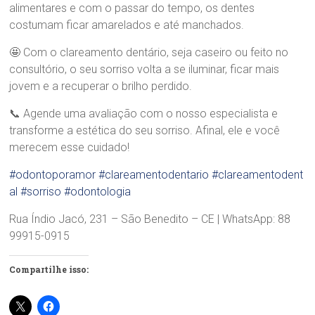
alimentares e com o passar do tempo, os dentes
d
costumam ficar amarelados e até manchados.
r
a
🤩 Com o clareamento dentário, seja caseiro ou feito no
B
r
consultório, o seu sorriso volta a se iluminar, ficar mais
a
jovem e a recuperar o brilho perdido.
n
d
📞 Agende uma avaliação com o nosso especialista e
ã
transforme a estética do seu sorriso. Afinal, ele e você
o
merecem esse cuidado!
#odontoporamor
#clareamentodentario
#clareamentodent
al
#sorriso
#odontologia
Rua Índio Jacó, 231 – São Benedito – CE | WhatsApp: 88
99915-0915
Compartilhe isso: