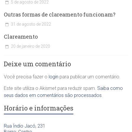
5 de agosto de 2022
C
Outras formas de clareamento funcionam?
l
í
31 de agosto de 2022
n
C
i
Clareamento
l
c
í
a
20 de janeiro de 2020
n
O
C
i
d
l
c
o
Deixe um comentário
í
a
n
n
O
t
i
Você precisa fazer o
login
para publicar um comentário.
d
o
c
o
l
a
Este site utiliza o Akismet para reduzir spam.
Saiba como
n
ó
O
t
seus dados em comentários são processados
.
g
d
o
i
o
Horário e informações
l
c
n
ó
a
t
g
D
o
i
Rua Índio Jacó, 231
r
l
c
Bairro: Centro
a