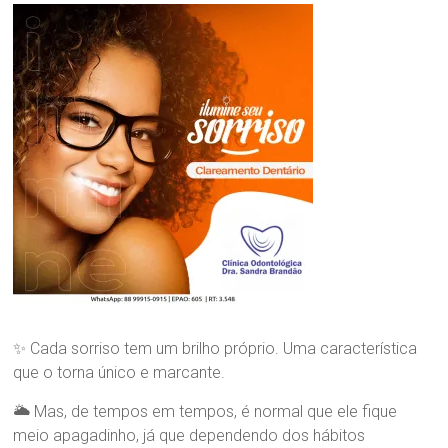
n
nossa
i
maior
c
Paixão!
a
O
d
o
n
t
o
l
ó
g
i
c
a
D
r
✨ Cada sorriso tem um brilho próprio. Uma característica
a
que o torna único e marcante.
.
S
🌥 Mas, de tempos em tempos, é normal que ele fique
a
meio apagadinho, já que dependendo dos hábitos
n