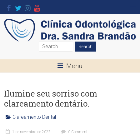
Skip
to
content
Clínica
Odontológica
Menu
Dra.
Sandra
Ilumine seu sorriso com
Brandão
clareamento dentário.
O
seu
Clareamento Dental
Sorriso
C
l
é
1 de novembro de 2022
0 Comment
í
a