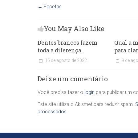
←
Facetas
You May Also Like
Dentes brancos fazem
Qual a m
toda a diferença.
para cla
15 de agosto de 2022
9 de ag
C
C
l
l
Deixe um comentário
í
í
n
n
i
i
Você precisa fazer o
login
para publicar um c
c
c
a
a
Este site utiliza o Akismet para reduzir spam.
S
O
O
processados
.
d
d
o
o
n
n
t
t