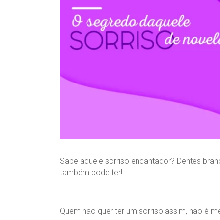
n
d
r
a
B
r
a
n
d
ã
o
Sabe aquele sorriso encantador? Dentes branco
também pode ter!
Quem não quer ter um sorriso assim, não é me