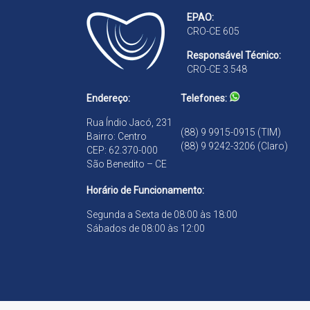
o
o
EPAO:
l
l
CRO-CE 605
ó
ó
g
g
Responsável Técnico:
i
i
CRO-CE 3.548
c
c
a
a
Endereço:
Telefones:
D
D
r
r
Rua Índio Jacó, 231
a
a
(88) 9 9915-0915 (TIM)
Bairro: Centro
.
.
(88) 9 9242-3206 (Claro)
CEP: 62.370-000
S
S
São Benedito – CE
a
a
n
n
Horário de Funcionamento:
d
d
r
r
Segunda a Sexta de 08:00 às 18:00
a
a
Sábados de 08:00 às 12:00
B
B
r
r
a
a
n
n
d
d