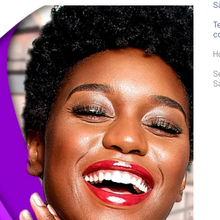
S
T
c
H
S
S