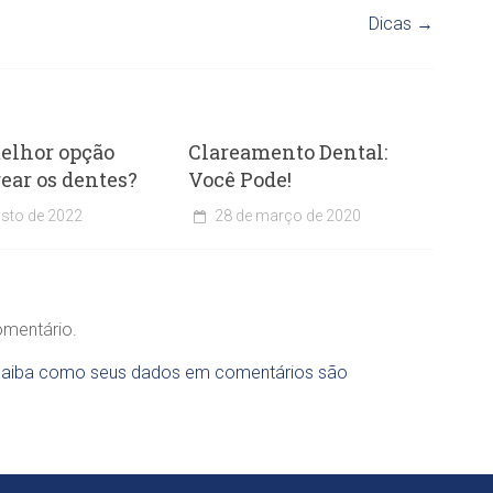
Dicas
→
elhor opção
Clareamento Dental:
rear os dentes?
Você Pode!
osto de 2022
28 de março de 2020
C
l
í
n
i
omentário.
c
a
aiba como seus dados em comentários são
O
d
o
n
t