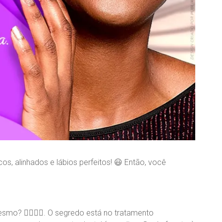
s, alinhados e lábios perfeitos! 😃 Então, você
smo? 🤷‍♀🤷‍♂. O segredo está no tratamento