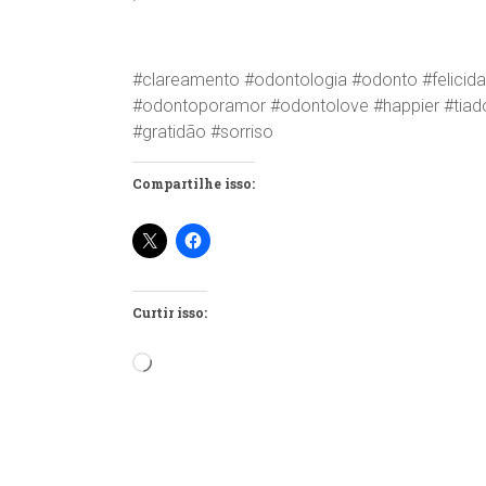
#clareamento #odontologia #odonto #felicidad
#odontoporamor #odontolove #happier #tiado
#gratidão #sorriso
Compartilhe isso:
Curtir isso:
Carregando...