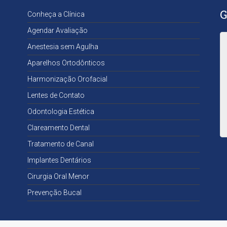
o
G
Conheça a Clínica
l
ó
Agendar Avaliação
g
i
Anestesia sem Agulha
c
Aparelhos Ortodônticos
a
D
Harmonização Orofacial
r
Lentes de Contato
a
.
Odontologia Estética
S
a
Clareamento Dental
n
Tratamento de Canal
d
r
Implantes Dentários
a
Cirurgia Oral Menor
B
r
Prevenção Bucal
a
n
d