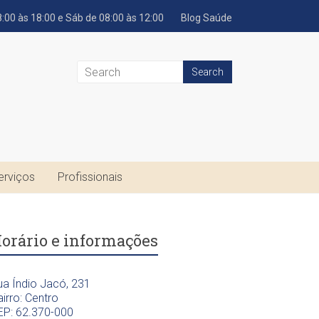
:00 às 18:00 e Sáb de 08:00 às 12:00
Blog Saúde
erviços
Profissionais
orário e informações
ua Índio Jacó, 231
irro: Centro
EP: 62.370-000