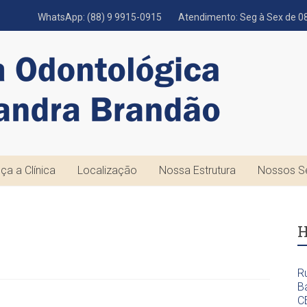
WhatsApp: (88) 9 9915-0915
Atendimento: Seg à Sex de 08
ça a Clínica
Localização
Nossa Estrutura
Nossos S
H
R
Ba
C