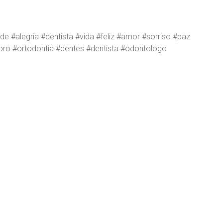
e #alegria #dentista #vida #feliz #amor #sorriso #paz
ro #ortodontia #dentes #dentista #odontologo