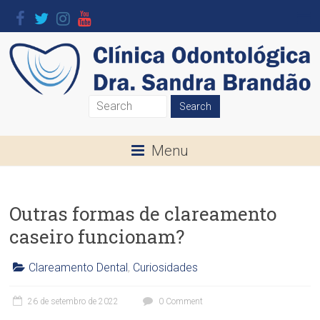
Skip
to
content
Clínica
Odontológica
Menu
Dra.
Sandra
Outras formas de clareamento
Brandão
caseiro funcionam?
O
seu
Clareamento Dental
,
Curiosidades
Sorriso
C
l
é
26 de setembro de 2022
0 Comment
í
a