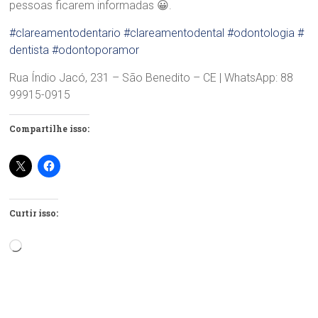
pessoas ficarem informadas 😀.
#clareamentodentario
#clareamentodental
#odontologia
#
dentista
#odontoporamor
Rua Índio Jacó, 231 – São Benedito – CE | WhatsApp: 88
99915-0915
Compartilhe isso:
Curtir isso:
Carregando...