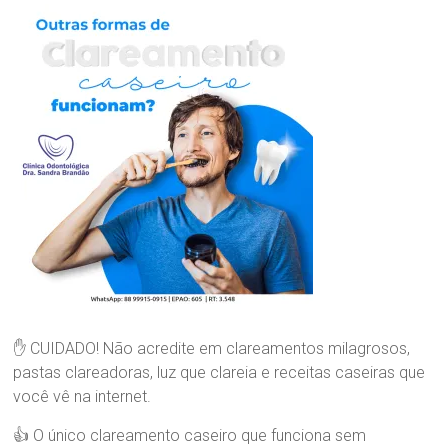
n
nossa
i
maior
c
Paixão!
a
O
d
o
n
t
o
l
ó
g
i
c
a
D
r
✋ CUIDADO! Não acredite em clareamentos milagrosos,
a
pastas clareadoras, luz que clareia e receitas caseiras que
.
você vê na internet.
S
a
👍 O único clareamento caseiro que funciona sem
n