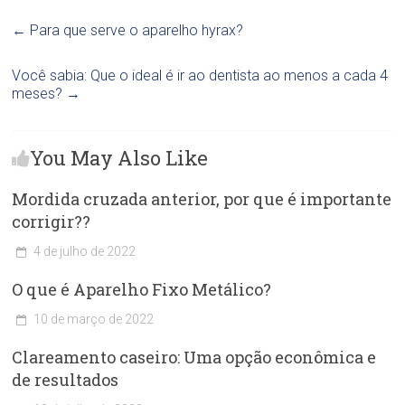
←
Para que serve o aparelho hyrax?
Você sabia: Que o ideal é ir ao dentista ao menos a cada 4
meses?
→
You May Also Like
Mordida cruzada anterior, por que é importante
corrigir??
4 de julho de 2022
C
O que é Aparelho Fixo Metálico?
l
í
10 de março de 2022
n
C
i
Clareamento caseiro: Uma opção econômica e
l
c
í
de resultados
a
n
O