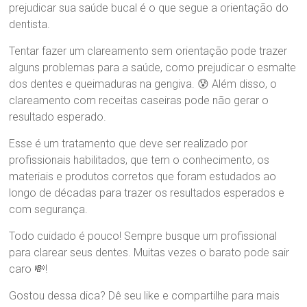
prejudicar sua saúde bucal é o que segue a orientação do
d
dentista.
r
a
Tentar fazer um clareamento sem orientação pode trazer
B
r
alguns problemas para a saúde, como prejudicar o esmalte
a
dos dentes e queimaduras na gengiva. 😰 Além disso, o
n
clareamento com receitas caseiras pode não gerar o
d
resultado esperado.
ã
o
Esse é um tratamento que deve ser realizado por
profissionais habilitados, que tem o conhecimento, os
materiais e produtos corretos que foram estudados ao
longo de décadas para trazer os resultados esperados e
com segurança.
Todo cuidado é pouco! Sempre busque um profissional
para clarear seus dentes. Muitas vezes o barato pode sair
caro 💸!
Gostou dessa dica? Dê seu like e compartilhe para mais