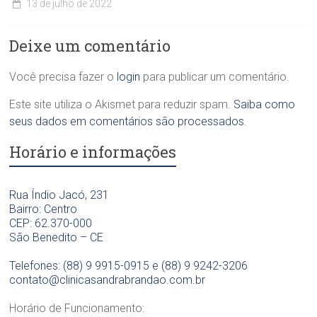
i
13 de julho de 2022
d
c
C
o
a
l
n
Deixe um comentário
O
í
t
d
n
o
o
i
Você precisa fazer o
login
para publicar um comentário.
l
n
c
ó
t
a
Este site utiliza o Akismet para reduzir spam.
Saiba como
g
o
O
i
seus dados em comentários são processados
.
l
d
c
ó
o
Horário e informações
a
g
n
D
i
t
r
c
o
a
Rua Índio Jacó, 231
a
l
.
Bairro: Centro
D
ó
S
CEP: 62.370-000
r
g
a
São Benedito – CE
a
i
n
.
c
d
Telefones: (88) 9 9915-0915 e (88) 9 9242-3206
S
a
r
contato@clinicasandrabrandao.com.br
a
D
a
n
r
B
Horário de Funcionamento:
d
a