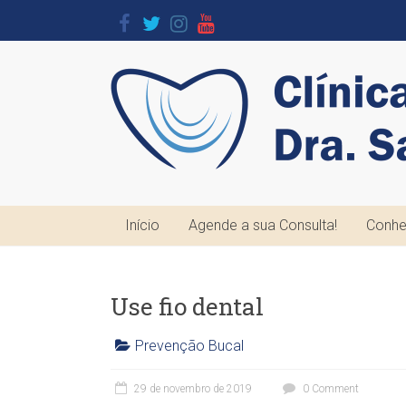
Skip
to
content
Clínica
Odontológica
Dra.
Sandra
Brandão
Início
Agende a sua Consulta!
Conhe
O
seu
Use fio dental
Sorriso
é
Prevenção Bucal
a
C
nossa
l
29 de novembro de 2019
0 Comment
maior
í