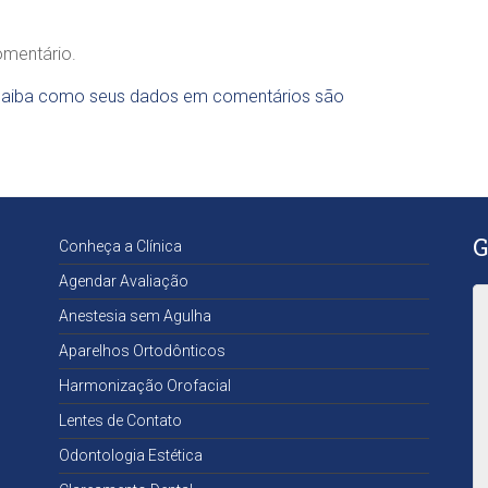
c
a
omentário.
O
d
aiba como seus dados em comentários são
o
n
t
o
l
ó
g
G
Conheça a Clínica
i
c
Agendar Avaliação
a
Anestesia sem Agulha
D
r
Aparelhos Ortodônticos
a
Harmonização Orofacial
.
S
Lentes de Contato
a
n
Odontologia Estética
d