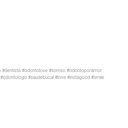
o #dentista #odontolove #sorriso #odontoporamor
s #odontologo #saudebucal #love #instagood #smile