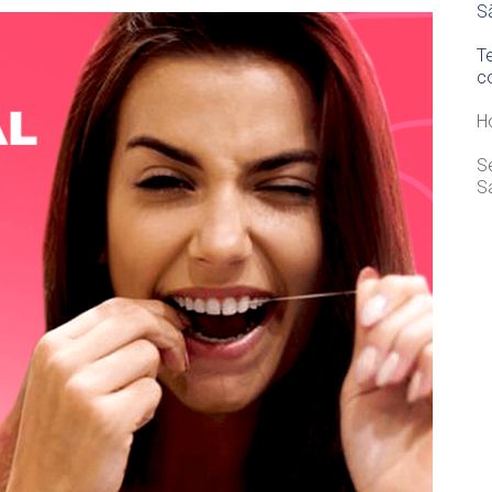
S
T
c
H
S
S