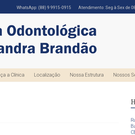
WhatsApp: (88) 9 9915-0915
Atendimento: Seg à Sex de 08
ça a Clínica
Localização
Nossa Estrutura
Nossos S
H
R
Ba
C