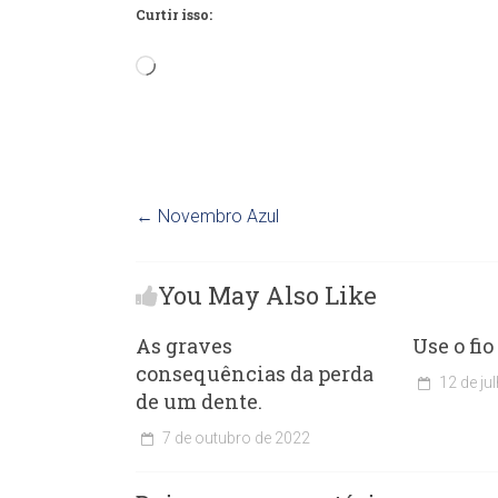
Curtir isso:
Carregando...
←
Novembro Azul
You May Also Like
As graves
Use o fio
consequências da perda
12 de ju
de um dente.
C
l
7 de outubro de 2022
í
C
n
l
i