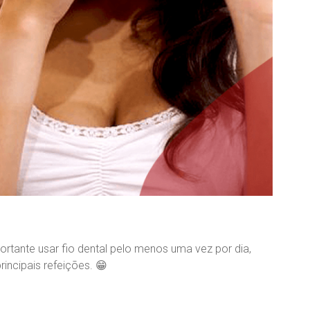
mportante usar fio dental pelo menos uma vez por dia,
ncipais refeições. 😁