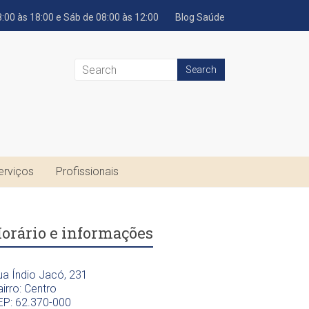
:00 às 18:00 e Sáb de 08:00 às 12:00
Blog Saúde
erviços
Profissionais
orário e informações
ua Índio Jacó, 231
irro: Centro
EP: 62.370-000