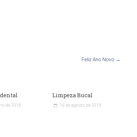
Feliz Ano Novo
→
 dental
Limpeza Bucal
lho de 2019
16 de agosto de 2019
C
l
í
n
i