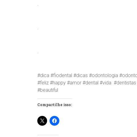
.
.
.
#dica #fiodental #dicas #odontologia #odont
#feliz #happy #amor #dental #vida #dentista
#beautiful
Compartilhe isso: