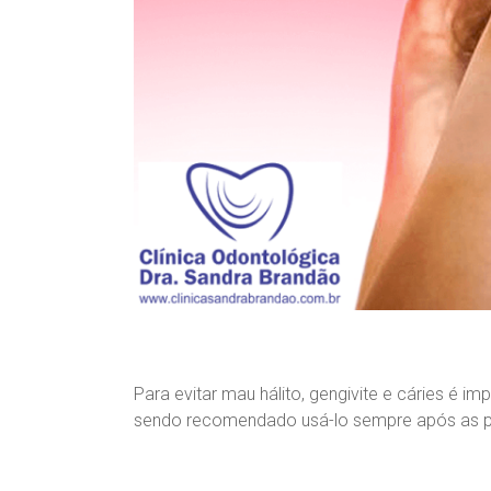
n
d
r
a
B
r
a
n
d
ã
o
Para evitar mau hálito, gengivite e cáries é i
sendo recomendado usá-lo sempre após as pri