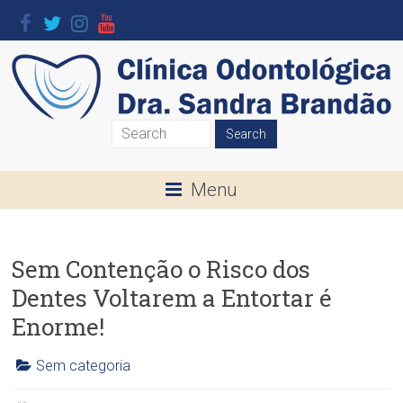
Skip
to
content
Clínica
Odontológica
Menu
Dra.
Sandra
Sem Contenção o Risco dos
Brandão
Dentes Voltarem a Entortar é
O
Enorme!
seu
Sorriso
Sem categoria
é
C
a
l