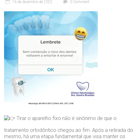
16 de dezembro de 2022
0 Comment
nossa
í
n
maior
i
Paixão!
c
a
O
d
o
n
t
o
l
ó
g
i
c
a
D
r
Tirar o aparelho fixo não é sinônimo de que o
a
tratamento ortodôntico chegou ao fim. Após a retirada do
.
mesmo, há uma etapa fundamental que visa manter os
S