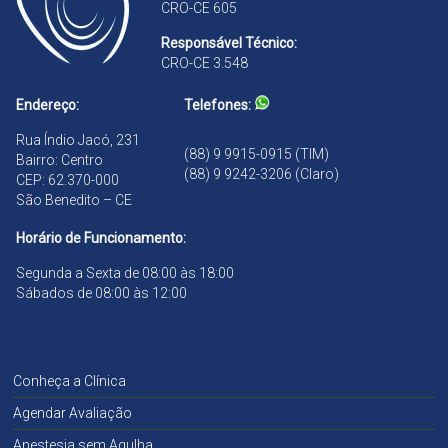
CRO-CE 605
a
o
n
Responsável Técnico:
d
CRO-CE 3.548
ã
o
Endereço:
Telefones:
Rua Índio Jacó, 231
(88) 9 9915-0915 (TIM)
Bairro: Centro
(88) 9 9242-3206 (Claro)
CEP: 62.370-000
São Benedito – CE
Horário de Funcionamento:
Segunda a Sexta de 08:00 às 18:00
Sábados de 08:00 às 12:00
Conheça a Clínica
Agendar Avaliação
Anestesia sem Agulha