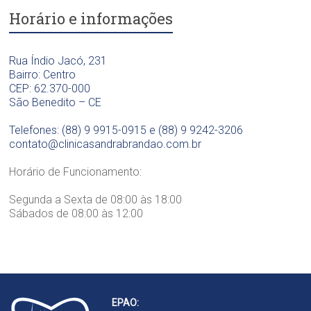
o
i
o
Horário e informações
l
c
n
ó
a
t
g
D
o
i
Rua Índio Jacó, 231
r
l
c
Bairro: Centro
a
ó
a
CEP: 62.370-000
.
g
D
São Benedito – CE
S
i
r
a
c
a
Telefones: (88) 9 9915-0915 e (88) 9 9242-3206
n
a
.
contato@clinicasandrabrandao.com.br
d
D
S
r
r
a
Horário de Funcionamento:
a
a
n
B
.
d
Segunda a Sexta de 08:00 às 18:00
r
S
r
Sábados de 08:00 às 12:00
a
a
a
n
n
B
d
d
r
ã
r
a
o
a
n
B
d
EPAO:
r
ã