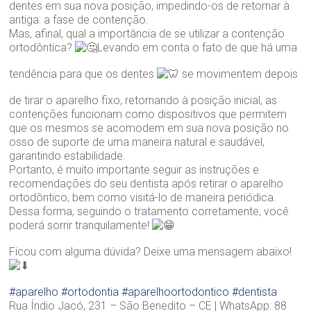
dentes em sua nova posição, impedindo-os de retornar à
a
antiga: a fase de contenção.
n
Mas, afinal, qual a importância de se utilizar a contenção
d
ortodôntica?
Levando em conta o fato de que há uma
r
a
tendência para que os dentes
se movimentem depois
B
r
de tirar o aparelho fixo, retornando à posição inicial, as
a
contenções funcionam como dispositivos que permitem
n
que os mesmos se acomodem em sua nova posição no
d
osso de suporte de uma maneira natural e saudável,
ã
garantindo estabilidade.
o
Portanto, é muito importante seguir as instruções e
recomendações do seu dentista após retirar o aparelho
ortodôntico, bem como visitá-lo de maneira periódica.
Dessa forma, seguindo o tratamento corretamente, você
poderá sorrir tranquilamente!
Ficou com alguma dúvida? Deixe uma mensagem abaixo!
#aparelho
#ortodontia
#aparelhoortodontico
#dentista
Rua Índio Jacó, 231 – São Benedito – CE | WhatsApp: 88