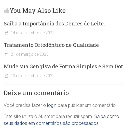
You May Also Like
Saiba a Importância dos Dentes de Leite.
14 de dezembro de 2022
C
Tratamento Ortodôntico de Qualidade
l
í
21 de março de 2020
n
C
i
Mude sua Gengiva de Forma Simples e Sem Dor
l
c
í
a
13 de dezembro de 2022
n
O
C
i
d
l
c
o
Deixe um comentário
í
a
n
n
O
t
i
Você precisa fazer o
login
para publicar um comentário.
d
o
c
o
l
a
Este site utiliza o Akismet para reduzir spam.
Saiba como
n
ó
O
t
seus dados em comentários são processados
.
g
d