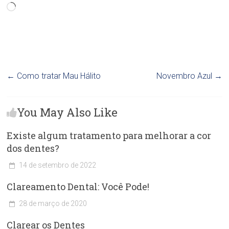
Carregando...
←
Como tratar Mau Hálito
Novembro Azul
→
You May Also Like
Existe algum tratamento para melhorar a cor
dos dentes?
14 de setembro de 2022
C
Clareamento Dental: Você Pode!
l
í
28 de março de 2020
n
C
i
Clarear os Dentes
l
c