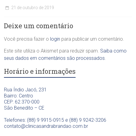
í
a
21 de outubro de 2019
n
O
C
i
d
l
c
o
Deixe um comentário
í
a
n
n
O
t
i
Você precisa fazer o
login
para publicar um comentário.
d
o
c
o
l
a
Este site utiliza o Akismet para reduzir spam.
Saiba como
n
ó
O
t
seus dados em comentários são processados
.
g
d
o
i
o
Horário e informações
l
c
n
ó
a
t
g
D
o
i
Rua Índio Jacó, 231
r
l
c
Bairro: Centro
a
ó
a
CEP: 62.370-000
.
g
D
São Benedito – CE
S
i
r
a
c
a
Telefones: (88) 9 9915-0915 e (88) 9 9242-3206
n
a
.
contato@clinicasandrabrandao.com.br
d
D
S
r
r