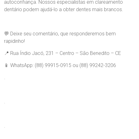
r
autoconfiança. Nossos especialistas em clareamento
a
dentário podem ajudá-lo a obter dentes mais brancos.
B
r
a
n
💬 Deixe seu comentário, que responderemos bem
d
rapidinho!
ã
o
📍 Rua Índio Jacó, 231 – Centro – São Benedito – CE
📱 WhatsApp: (88) 99915-0915 ou (88) 99242-3206
.
.
.