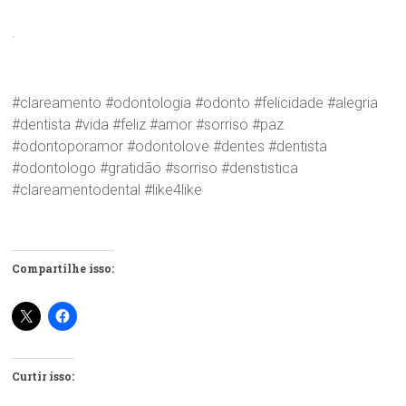
.
#clareamento #odontologia #odonto #felicidade #alegria
#dentista #vida #feliz #amor #sorriso #paz
#odontoporamor #odontolove #dentes #dentista
#odontologo #gratidão #sorriso #denstistica
#clareamentodental #like4like
Compartilhe isso:
Curtir isso: