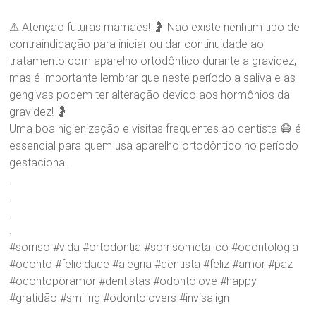
d
r
⚠ Atenção futuras mamães! 🤰 Não existe nenhum tipo de
a
contraindicação para iniciar ou dar continuidade ao
B
tratamento com aparelho ortodôntico durante a gravidez,
r
mas é importante lembrar que neste período a saliva e as
a
gengivas podem ter alteração devido aos hormônios da
n
d
gravidez! 🤰
ã
Uma boa higienização e visitas frequentes ao dentista 😷 é
o
essencial para quem usa aparelho ortodôntico no período
gestacional.
.
.
.
.
#sorriso #vida #ortodontia #sorrisometalico #odontologia
#odonto #felicidade #alegria #dentista #feliz #amor #paz
#odontoporamor #dentistas #odontolove #happy
#gratidão #smiling #odontolovers #invisalign