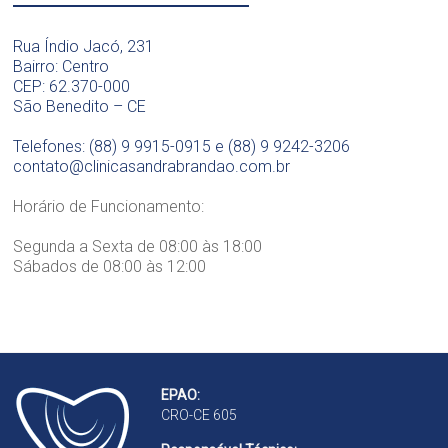
ó
a
t
g
D
o
i
Rua Índio Jacó, 231
r
l
c
Bairro: Centro
a
ó
a
CEP: 62.370-000
.
g
D
São Benedito – CE
S
i
r
a
c
a
Telefones: (88) 9 9915-0915 e (88) 9 9242-3206
n
a
.
contato@clinicasandrabrandao.com.br
d
D
S
r
r
a
Horário de Funcionamento:
a
a
n
B
.
d
Segunda a Sexta de 08:00 às 18:00
r
S
r
Sábados de 08:00 às 12:00
a
a
a
n
n
B
d
d
r
ã
r
a
o
a
n
B
d
EPAO:
r
ã
CRO-CE 605
a
o
n