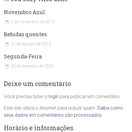
Novembro Azul
5 de novembro de 2019
C
Bebidas quentes
l
í
21 de agosto de 2019
n
C
i
Segunda-Feira
l
c
í
a
24 de fevereiro de 2020
n
O
C
i
d
l
c
o
Deixe um comentário
í
a
n
n
O
t
i
Você precisa fazer o
login
para publicar um comentário.
d
o
c
o
l
a
Este site utiliza o Akismet para reduzir spam.
Saiba como
n
ó
O
t
seus dados em comentários são processados
.
g
d
o
i
o
Horário e informações
l
c
n