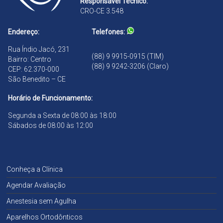
Responsável Técnico:
d
CRO-CE 3.548
ã
o
Endereço:
Telefones:
Rua Índio Jacó, 231
(88) 9 9915-0915 (TIM)
Bairro: Centro
(88) 9 9242-3206 (Claro)
CEP: 62.370-000
São Benedito – CE
Horário de Funcionamento:
Segunda a Sexta de 08:00 às 18:00
Sábados de 08:00 às 12:00
Conheça a Clínica
Agendar Avaliação
Anestesia sem Agulha
Aparelhos Ortodônticos