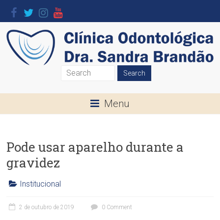
Skip
to
content
Clínica
Odontológica
Menu
Dra.
Sandra
Pode usar aparelho durante a
Brandão
gravidez
O
seu
Institucional
Sorriso
C
l
é
2 de outubro de 2019
0 Comment
í
a