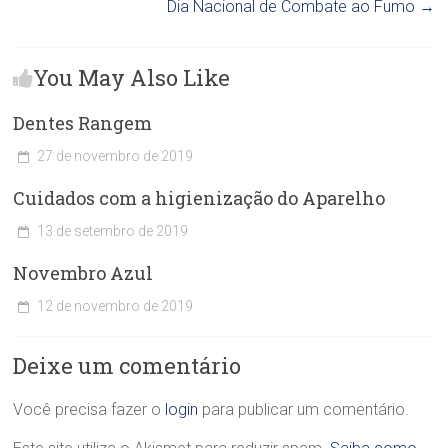
Dia Nacional de Combate ao Fumo
→
You May Also Like
Dentes Rangem
27 de novembro de 2019
C
Cuidados com a higienização do Aparelho
l
í
13 de setembro de 2019
n
C
i
Novembro Azul
l
c
í
a
12 de novembro de 2019
n
O
C
i
d
l
c
o
Deixe um comentário
í
a
n
n
O
t
i
Você precisa fazer o
login
para publicar um comentário.
d
o
c
o
l
a