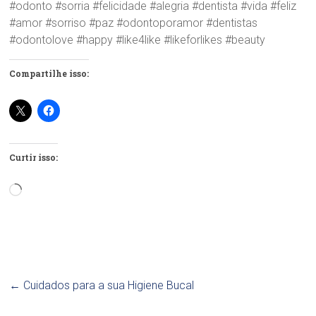
#odonto #sorria #felicidade #alegria #dentista #vida #feliz
#amor #sorriso #paz #odontoporamor #dentistas
#odontolove #happy #like4like #likeforlikes #beauty
Compartilhe isso:
Curtir isso:
Carregando...
←
Cuidados para a sua Higiene Bucal