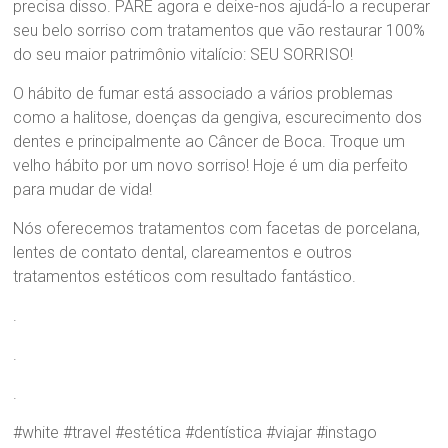
r
precisa disso. PARE agora e deixe-nos ajudá-lo a recuperar
a
seu belo sorriso com tratamentos que vão restaurar 100%
B
do seu maior patrimônio vitalício: SEU SORRISO!
r
a
O hábito de fumar está associado a vários problemas
n
como a halitose, doenças da gengiva, escurecimento dos
d
dentes e principalmente ao Câncer de Boca. Troque um
ã
velho hábito por um novo sorriso! Hoje é um dia perfeito
o
para mudar de vida!
Nós oferecemos tratamentos com facetas de porcelana,
lentes de contato dental, clareamentos e outros
tratamentos estéticos com resultado fantástico.
.
.
.
#white #travel #estética #dentística #viajar #instago