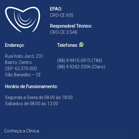
B
d
EPAO:
r
ã
CRO-CE 605
a
o
n
Responsável Técnico:
d
CRO-CE 3.548
ã
o
Endereço:
Telefones:
Rua Índio Jacó, 231
(88) 9 9915-0915 (TIM)
Bairro: Centro
(88) 9 9242-3206 (Claro)
CEP: 62.370-000
São Benedito – CE
Horário de Funcionamento:
Segunda a Sexta de 08:00 às 18:00
Sábados de 08:00 às 12:00
Conheça a Clínica