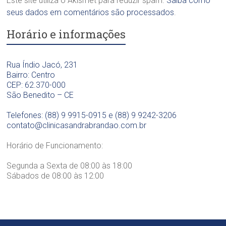
Este site utiliza o Akismet para reduzir spam.
Saiba como
n
ó
O
t
seus dados em comentários são processados
.
g
d
o
i
o
Horário e informações
l
c
n
ó
a
t
g
D
o
i
Rua Índio Jacó, 231
r
l
c
Bairro: Centro
a
ó
a
CEP: 62.370-000
.
g
D
São Benedito – CE
S
i
r
a
c
a
Telefones: (88) 9 9915-0915 e (88) 9 9242-3206
n
a
.
contato@clinicasandrabrandao.com.br
d
D
S
r
r
a
Horário de Funcionamento:
a
a
n
B
.
d
Segunda a Sexta de 08:00 às 18:00
r
S
r
Sábados de 08:00 às 12:00
a
a
a
n
n
B
d
d
r
ã
r
a
o
a
n