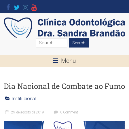
Skip
to
content
Clínica
Odontológica
Menu
Dra.
Sandra
Dia Nacional de Combate ao Fumo
Brandão
Institucional
O
C
seu
l
29 de agosto de 2019
0 Comment
Sorriso
í
é
n
a
i