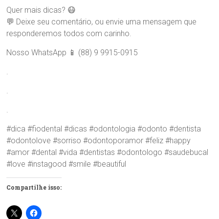
Quer mais dicas? 😷
💬 Deixe seu comentário, ou envie uma mensagem que
responderemos todos com carinho.
Nosso WhatsApp 📱 (88) 9 9915-0915
.
.
.
#dica #fiodental #dicas #odontologia #odonto #dentista
#odontolove #sorriso #odontoporamor #feliz #happy
#amor #dental #vida #dentistas #odontologo #saudebucal
#love #instagood #smile #beautiful
Compartilhe isso: