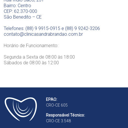
l
Bairro: Centro
ó
CEP: 62.370-000
g
São Benedito – CE
i
c
Telefones: (88) 9 9915-0915 e (88) 9 9242-3206
a
contato@clinicasandrabrandao.com.br
D
r
Horário de Funcionamento:
a
.
Segunda a Sexta de 08:00 às 18:00
S
Sábados de 08:00 às 12:00
a
n
d
r
a
B
EPAO:
r
CRO-CE 605
a
n
Responsável Técnico:
d
CRO-CE 3.548
ã