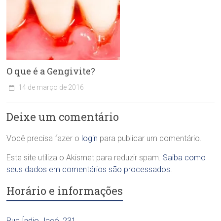
O que é a Gengivite?
14 de março de 2016
C
l
Deixe um comentário
í
n
i
Você precisa fazer o
login
para publicar um comentário.
c
a
Este site utiliza o Akismet para reduzir spam.
Saiba como
O
seus dados em comentários são processados
.
d
o
Horário e informações
n
t
o
Rua Índio Jacó, 231