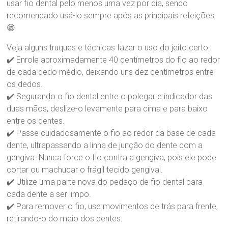
r
usar fio dental pelo menos uma vez por dia, sendo
a
recomendado usá-lo sempre após as principais refeições.
B
😁
r
a
Veja alguns truques e técnicas fazer o uso do jeito certo:
n
✔️ Enrole aproximadamente 40 centímetros do fio ao redor
d
de cada dedo médio, deixando uns dez centímetros entre
ã
os dedos.
o
✔️ Segurando o fio dental entre o polegar e indicador das
duas mãos, deslize-o levemente para cima e para baixo
entre os dentes.
✔️ Passe cuidadosamente o fio ao redor da base de cada
dente, ultrapassando a linha de junção do dente com a
gengiva. Nunca force o fio contra a gengiva, pois ele pode
cortar ou machucar o frágil tecido gengival.
✔️ Utilize uma parte nova do pedaço de fio dental para
cada dente a ser limpo.
✔️ Para remover o fio, use movimentos de trás para frente,
retirando-o do meio dos dentes.