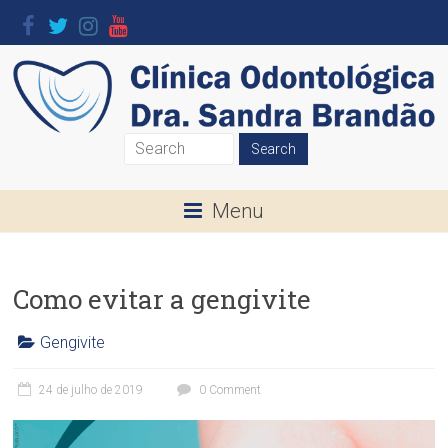
Skip
to
content
Clínica
Odontológica
Menu
Dra.
Sandra
Como evitar a gengivite
Brandão
Gengivite
O
C
seu
l
24 de julho de 2019
0 Comment
Sorriso
í
é
n
a
i