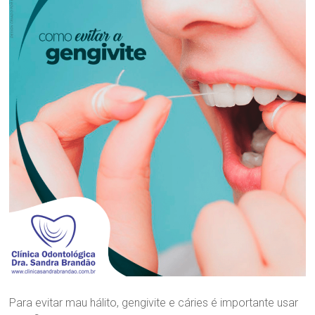
c
nossa
a
maior
O
Paixão!
d
o
n
t
o
l
ó
g
i
c
a
D
r
a
.
S
a
n
Para evitar mau hálito, gengivite e cáries é importante usar
d