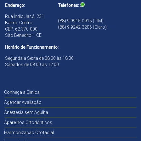
o
Endereço:
Telefones:
Rua Índio Jacó, 231
(88) 9 9915-0915 (TIM)
Bairro: Centro
(88) 9 9242-3206 (Claro)
CEP: 62.370-000
São Benedito – CE
Horário de Funcionamento:
Segunda a Sexta de 08:00 às 18:00
Sábados de 08:00 às 12:00
Conheça a Clínica
Agendar Avaliação
Anestesia sem Agulha
Aparelhos Ortodônticos
Harmonização Orofacial