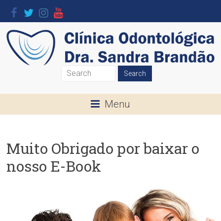
Skip
to
content
Clínica
Odontológica
Menu
Dra.
Sandra
Muito Obrigado por baixar o
Brandão
nosso E-Book
O
seu
Sorriso
é
a