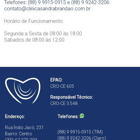
Telefones: (88) 9 9915-0915 e (88) 9 9242-3206
contato@clinicasandrabrandao.com.br
Horário de Funcionamento:
Segunda a Sexta de 08:00 às 18:00
Sábados de 08:00 às 12:00
EPAO:
CRO-CE 605
Responsável Técnico:
CRO-CE 3.548
Endereço:
Telefones:
Rua Índio Jacó, 231
(88) 9 9915-0915 (TIM)
Bairro: Centro
(88) 9 9242-3206 (Claro)